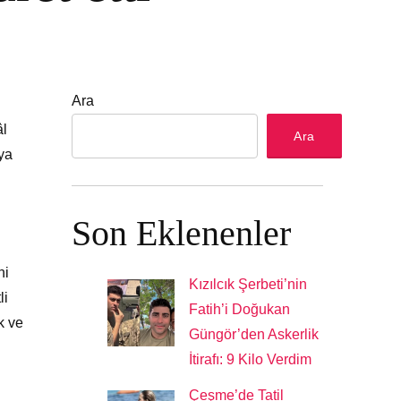
Ara
âl
Ara
ya
Son Eklenenler
ni
Kızılcık Şerbeti’nin
li
Fatih’i Doğukan
k ve
Güngör’den Askerlik
İtirafı: 9 Kilo Verdim
Çeşme’de Tatil