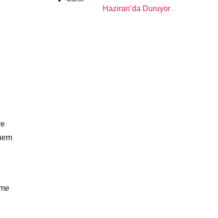
Haziran’da Duruyor
ve
 hem
şme