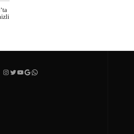
’ta
izli
Instagram
Twitter
YouTube
Google
https://wa.me/905365282066