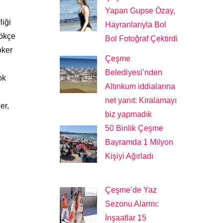
Yapan Gupse Özay,
liği
Hayranlarıyla Bol
ökçe
Bol Fotoğraf Çektirdi
oker
Çeşme
Belediyesi’nden
ok
Altınkum iddialarına
net yanıt: Kiralamayı
er,
biz yapmadık
50 Binlik Çeşme
Bayramda 1 Milyon
Kişiyi Ağırladı
Çeşme’de Yaz
Sezonu Alarmı:
İnşaatlar 15