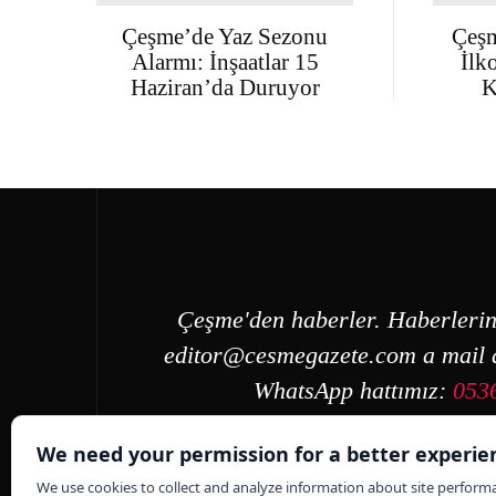
Çeşme’de Yaz Sezonu
Çeşm
Alarmı: İnşaatlar 15
İlk
Haziran’da Duruyor
K
Çeşme'den haberler. Haberlerin
editor@cesmegazete.com
a mail a
WhatsApp hattımız:
053