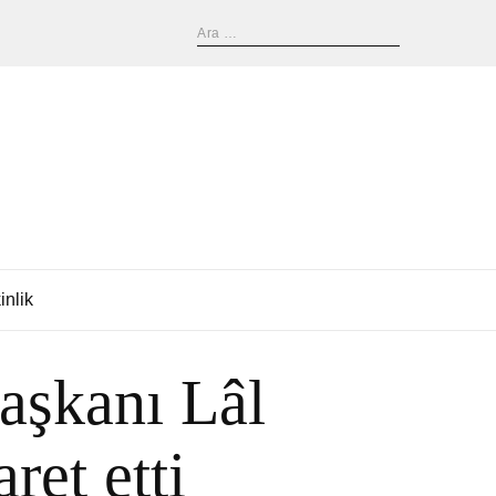
inlik
şkanı Lâl
ret etti