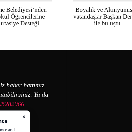
e Belediyesi’nden
Boyalık ve Altınyunus
okul Öğrencilerine
vatandaşlar Başkan Den
ırtasiye Desteği
ile buluştu
iz haber hattımız
tabilirsiniz. Ya da
65282066