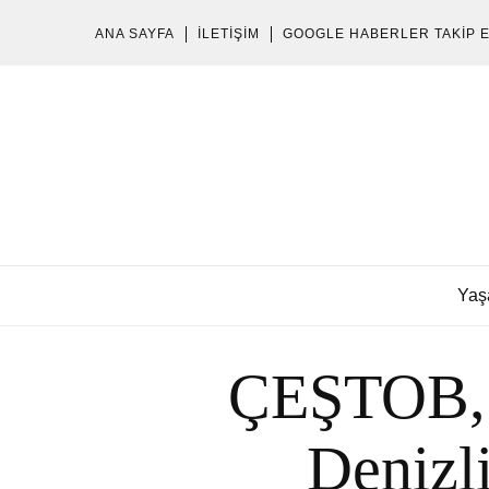
ANA SAYFA
İLETIŞIM
GOOGLE HABERLER TAKIP 
Yaş
ÇEŞTOB, 
Denizli