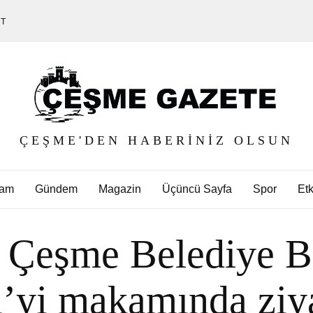
ET
ÇEŞME'DEN HABERINIZ OLSUN
am
Gündem
Magazin
Üçüncü Sayfa
Spor
Etk
Çeşme Belediye Ba
’yi makamında ziya