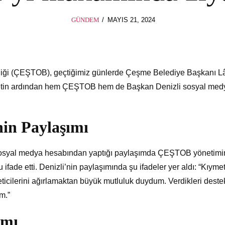
POSTED
GÜNDEM
MAYIS 21, 2024
ON
Birliği (ÇEŞTOB), geçtiğimiz günlerde Çeşme Belediye Başkanı L
yaretin ardından hem ÇEŞTOB hem de Başkan Denizli sosyal med
nin Paylaşımı
sosyal medya hesabından yaptığı paylaşımda ÇEŞTOB yönetimi
ade etti. Denizli’nin paylaşımında şu ifadeler yer aldı: “Kıymet
ilerini ağırlamaktan büyük mutluluk duydum. Verdikleri deste
im.”
ımı