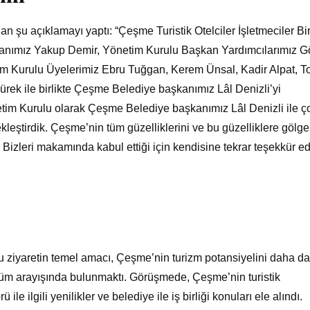
u açıklamayı yaptı: “Çeşme Turistik Otelciler İşletmeciler Bir
nımız Yakup Demir, Yönetim Kurulu Başkan Yardımcılarımız G
m Kurulu Üyelerimiz Ebru Tuğgan, Kerem Ünsal, Kadir Alpat, T
rek ile birlikte Çeşme Belediye başkanımız Lâl Denizli’yi
im Kurulu olarak Çeşme Belediye başkanımız Lâl Denizli ile ç
leştirdik. Çeşme’nin tüm güzelliklerini ve bu güzelliklere gölge
 Bizleri makamında kabul ettiği için kendisine tekrar teşekkür ed
 ziyaretin temel amacı, Çeşme’nin turizm potansiyelini daha da
züm arayışında bulunmaktı. Görüşmede, Çeşme’nin turistik
ile ilgili yenilikler ve belediye ile iş birliği konuları ele alındı.