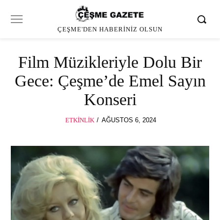
ÇEŞME'DEN HABERINIZ OLSUN
Film Müzikleriyle Dolu Bir
Gece: Çeşme’de Emel Sayın
Konseri
POSTED
ETKINLIK
AĞUSTOS 6, 2024
AĞUSTOS
ON
6,
2024