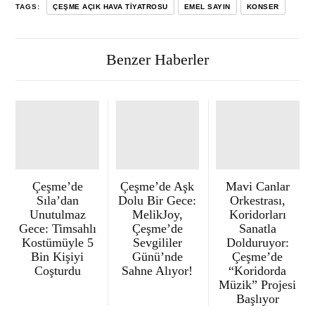
TAGS:
ÇEŞME AÇIK HAVA TIYATROSU
EMEL SAYIN
KONSER
Benzer Haberler
Çeşme’de
Çeşme’de Aşk
Mavi Canlar
Sıla’dan
Dolu Bir Gece:
Orkestrası,
Unutulmaz
MelikJoy,
Koridorları
Gece: Timsahlı
Çeşme’de
Sanatla
Kostümüyle 5
Sevgililer
Dolduruyor:
Bin Kişiyi
Günü’nde
Çeşme’de
Coşturdu
Sahne Alıyor!
“Koridorda
Müzik” Projesi
Başlıyor