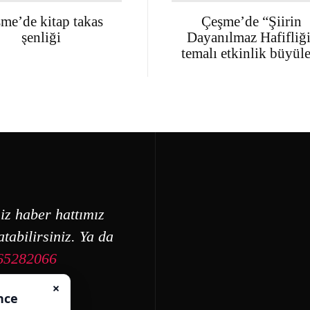
me’de kitap takas
Çeşme’de “Şiirin
şenliği
Dayanılmaz Hafifliğ
temalı etkinlik büyül
iz haber hattımız
tabilirsiniz. Ya da
65282066