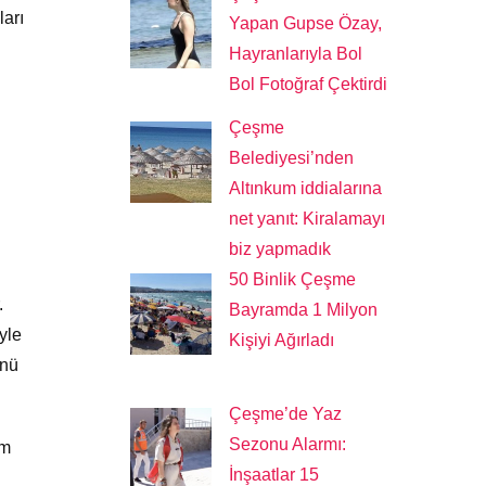
ları
Yapan Gupse Özay,
Hayranlarıyla Bol
Bol Fotoğraf Çektirdi
Çeşme
Belediyesi’nden
Altınkum iddialarına
net yanıt: Kiralamayı
biz yapmadık
50 Binlik Çeşme
.
Bayramda 1 Milyon
yle
Kişiyi Ağırladı
ünü
Çeşme’de Yaz
Sezonu Alarmı:
ım
İnşaatlar 15