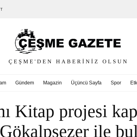
ET
ÇEŞME'DEN HABERINIZ OLSUN
am
Gündem
Magazin
Üçüncü Sayfa
Spor
Etk
ı Kitap projesi ka
Gökalpsezer ile b