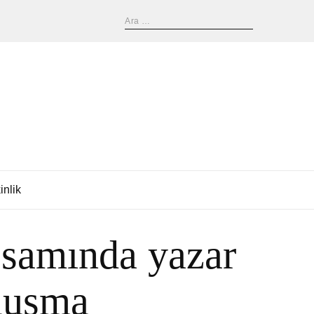
inlik
psamında yazar
uluşma