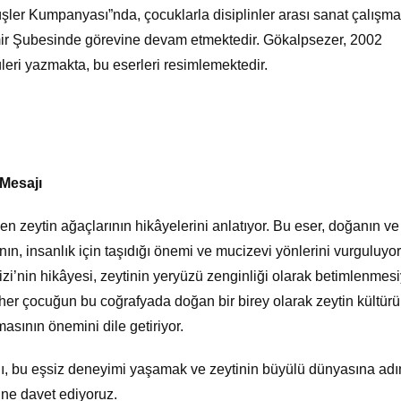
şler Kumpanyası”nda, çocuklarla disiplinler arası sanat çalışma
r Şubesinde görevine devam etmektedir. Gökalpsezer, 2002
leri yazmakta, bu eserleri resimlemektedir.
 Mesajı
eden zeytin ağaçlarının hikâyelerini anlatıyor. Bu eser, doğanın ve
ın, insanlık için taşıdığı önemi ve mucizevi yönlerini vurguluyor
Zizi’nin hikâyesi, zeytinin yeryüzü zenginliği olarak betimlenmesi
her çocuğun bu coğrafyada doğan bir birey olarak zeytin kültür
asının önemini dile getiriyor.
ını, bu eşsiz deneyimi yaşamak ve zeytinin büyülü dünyasına ad
ne davet ediyoruz.