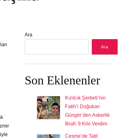
Ara
olan
Ara
Son Eklenenler
Kızılcık Şerbeti’nin
Fatih’i Doğukan
Güngör’den Askerlik
ak
İtirafı: 9 Kilo Verdim
İzmir
iyle
Çeşme’de Tatil