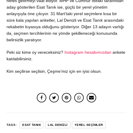
nefes getirmeyi vaat ediyor. MHP ve Cumhur İttifakı tarafından
aday gösterilen Esat Tanık ise, güçlü bir yerel yönetim
anlayışıyla öne çıkıyor. 31 Mart’taki yerel seçimlere kısa bir
süre kala yapılan anketler, Lal Denizli ve Esat Tanık arasındaki
rekabetin kıyasıya olduğunu gösteriyor. Diğer 13 adayın varlığı
da, seçmen tercihlerinin ne yönde şekilleneceği konusunda
belirsizlik yaratıyor.
Peki siz kime oy vereceksiniz?
Instagram hesabımızdan
ankete
katılabilirsiniz.
Kim seçilirse seçilsin, Çeşme’miz için en iyisi olsun.
TAGS:
ESAT TANIK
LAL DENIZLI
YEREL SEÇIMLER