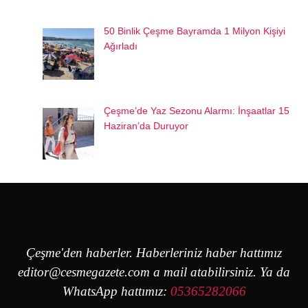
50 Binlik Çeşme Bayramda 1 Milyon Kişiyi
Ağırladı
Çeşme’de Yaz Sezonu Alarmı: İnşaatlar 15
Haziran’da Duruyor
Çeşme'den haberler. Haberleriniz haber hattımız
editor@cesmegazete.com
a mail atabilirsiniz. Ya da
WhatsApp hattımız:
05365282066