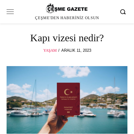
ÇEŞME'DEN HABERINIZ OLSUN
Kapı vizesi nedir?
POSTED
YAŞAM
ARALIK 11, 2023
ARALIK
ON
11,
2023