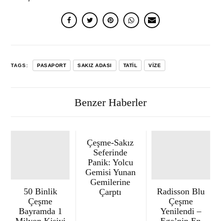
TAGS:
PASAPORT
SAKIZ ADASI
TATIL
VIZE
Benzer Haberler
Çeşme-Sakız
Seferinde
Panik: Yolcu
Gemisi Yunan
Gemilerine
50 Binlik
Radisson Blu
Çarptı
Çeşme
Çeşme
Bayramda 1
Yenilendi –
Milyon Kişiyi
Ege’nin En