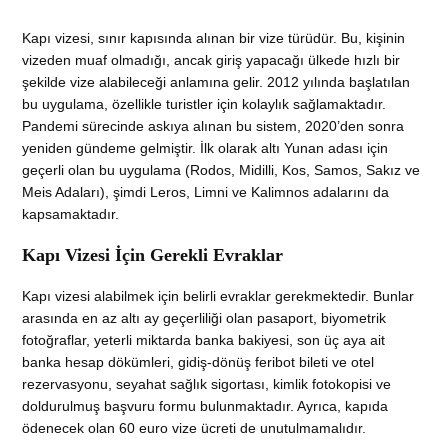
Kapı vizesi, sınır kapısında alınan bir vize türüdür. Bu, kişinin
vizeden muaf olmadığı, ancak giriş yapacağı ülkede hızlı bir
şekilde vize alabileceği anlamına gelir. 2012 yılında başlatılan
bu uygulama, özellikle turistler için kolaylık sağlamaktadır.
Pandemi sürecinde askıya alınan bu sistem, 2020’den sonra
yeniden gündeme gelmiştir. İlk olarak altı Yunan adası için
geçerli olan bu uygulama (Rodos, Midilli, Kos, Samos, Sakız ve
Meis Adaları), şimdi Leros, Limni ve Kalimnos adalarını da
kapsamaktadır.
Kapı Vizesi İçin Gerekli Evraklar
Kapı vizesi alabilmek için belirli evraklar gerekmektedir. Bunlar
arasında en az altı ay geçerliliği olan pasaport, biyometrik
fotoğraflar, yeterli miktarda banka bakiyesi, son üç aya ait
banka hesap dökümleri, gidiş-dönüş feribot bileti ve otel
rezervasyonu, seyahat sağlık sigortası, kimlik fotokopisi ve
doldurulmuş başvuru formu bulunmaktadır. Ayrıca, kapıda
ödenecek olan 60 euro vize ücreti de unutulmamalıdır.