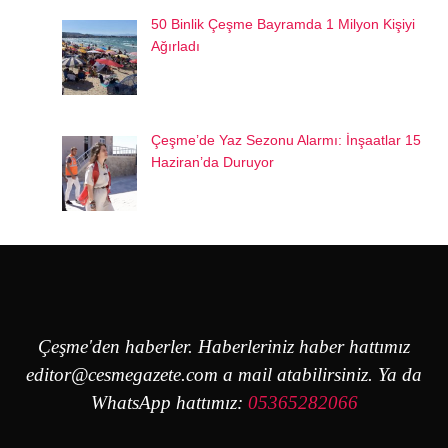
50 Binlik Çeşme Bayramda 1 Milyon Kişiyi
Ağırladı
Çeşme’de Yaz Sezonu Alarmı: İnşaatlar 15
Haziran’da Duruyor
Çeşme'den haberler. Haberleriniz haber hattımız
editor@cesmegazete.com
a mail atabilirsiniz. Ya da
WhatsApp hattımız:
05365282066