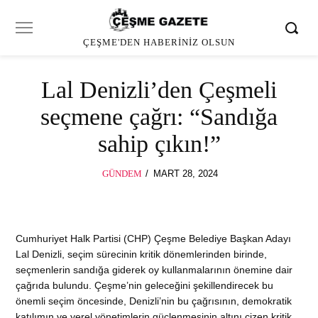
ÇEŞME'DEN HABERINIZ OLSUN
Lal Denizli’den Çeşmeli
seçmene çağrı: “Sandığa
sahip çıkın!”
POSTED
GÜNDEM
MART 28, 2024
ON
Cumhuriyet Halk Partisi (CHP) Çeşme Belediye Başkan Adayı
Lal Denizli, seçim sürecinin kritik dönemlerinden birinde,
seçmenlerin sandığa giderek oy kullanmalarının önemine dair
çağrıda bulundu. Çeşme’nin geleceğini şekillendirecek bu
önemli seçim öncesinde, Denizli’nin bu çağrısının, demokratik
katılımın ve yerel yönetimlerin güçlenmesinin altını çizen kritik