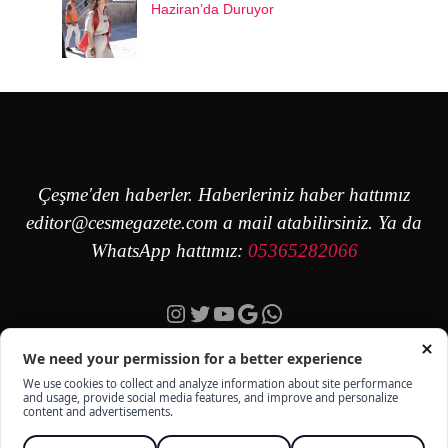
Haziran’da Duruyor
Çeşme'den haberler. Haberleriniz haber hattımız
editor@cesmegazete.com
a mail atabilirsiniz. Ya da
WhatsApp hattımız:
05365282066
Instagram
Twitter
YouTube
Google
https://wa.me/90