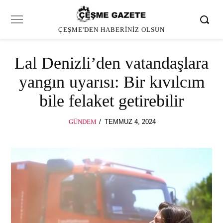
ÇEŞME'DEN HABERINIZ OLSUN
Lal Denizli’den vatandaşlara
yangın uyarısı: Bir kıvılcım
bile felaket getirebilir
POSTED
GÜNDEM
TEMMUZ 4, 2024
TEMMUZ
ON
4,
2024