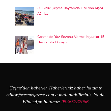
50 Binlik Çeşme Bayramda 1 Milyon Kişiyi
Ağırladı
Çeşme’de Yaz Sezonu Alarmı: İnşaatlar 15
Haziran’da Duruyor
Çeşme'den haberler. Haberleriniz haber hattımız
editor@cesmegazete.com
a mail atabilirsiniz. Ya da
WhatsApp hattımız:
05365282066