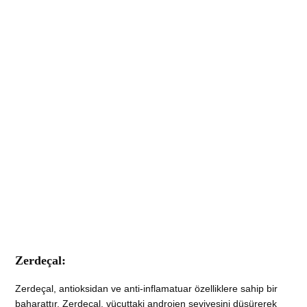
Zerdeçal:
Zerdeçal, antioksidan ve anti-inflamatuar özelliklere sahip bir
baharattır. Zerdeçal, vücuttaki androjen seviyesini düşürerek