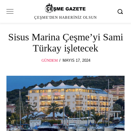
ÇEŞME'DEN HABERINIZ OLSUN
Sisus Marina Çeşme’yi Sami
Türkay işletecek
POSTED
GÜNDEM
MAYIS 17, 2024
MAYIS
ON
17,
2024