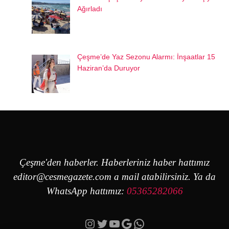
Ağırladı
Çeşme’de Yaz Sezonu Alarmı: İnşaatlar 15
Haziran’da Duruyor
Çeşme'den haberler. Haberleriniz haber hattımız
editor@cesmegazete.com
a mail atabilirsiniz. Ya da
WhatsApp hattımız:
05365282066
Instagram
Twitter
YouTube
Google
https://wa.me/90