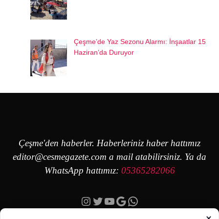
Çeşme’de Yaz Sezonu Alarmı: İnşaatlar 15
Haziran’da Duruyor
Çeşme'den haberler. Haberleriniz haber hattımız
editor@cesmegazete.com
a mail atabilirsiniz. Ya da
WhatsApp hattımız:
05365282066
Instagram
Twitter
YouTube
Google
https://wa.me/90