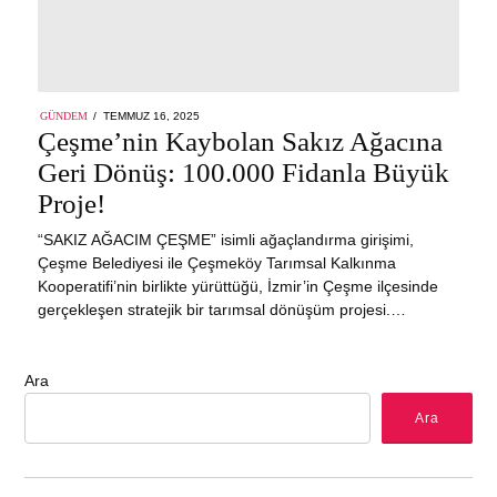
POSTED
GÜNDEM
TEMMUZ 16, 2025
TEMMUZ
ON
Çeşme’nin Kaybolan Sakız Ağacına
16,
2025
Geri Dönüş: 100.000 Fidanla Büyük
Proje!
“SAKIZ AĞACIM ÇEŞME” isimli ağaçlandırma girişimi,
Çeşme Belediyesi ile Çeşmeköy Tarımsal Kalkınma
Kooperatifi’nin birlikte yürüttüğü, İzmir’in Çeşme ilçesinde
gerçekleşen stratejik bir tarımsal dönüşüm projesi.…
Ara
Ara