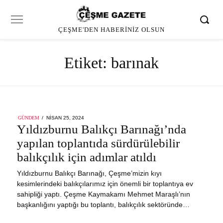
ÇEŞME'DEN HABERINIZ OLSUN
Etiket:
barınak
POSTED
GÜNDEM
NISAN 25, 2024
ON
Yıldızburnu Balıkçı Barınağı’nda
yapılan toplantıda sürdürülebilir
balıkçılık için adımlar atıldı
Yıldızburnu Balıkçı Barınağı, Çeşme’mizin kıyı
kesimlerindeki balıkçılarımız için önemli bir toplantıya ev
sahipliği yaptı. Çeşme Kaymakamı Mehmet Maraşlı’nın
başkanlığını yaptığı bu toplantı, balıkçılık sektöründe…