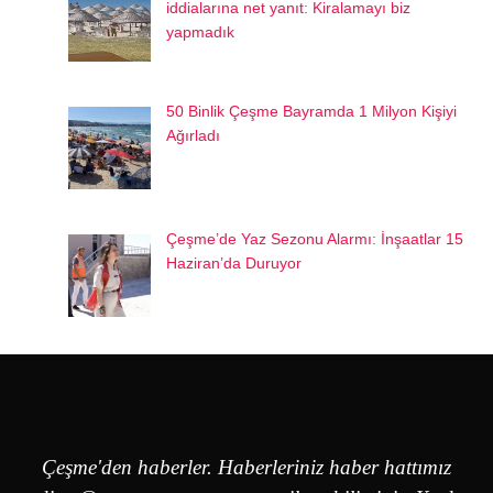
iddialarına net yanıt: Kiralamayı biz
yapmadık
50 Binlik Çeşme Bayramda 1 Milyon Kişiyi
Ağırladı
Çeşme’de Yaz Sezonu Alarmı: İnşaatlar 15
Haziran’da Duruyor
Çeşme'den haberler. Haberleriniz haber hattımız