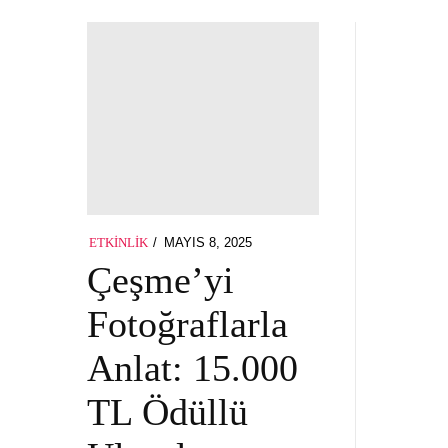
POSTED
MAYIS 8, 2025
MAYIS
ETKINLIK
ON
8,
Çeşme’yi
2025
Fotoğraflarla
Anlat: 15.000
TL Ödüllü