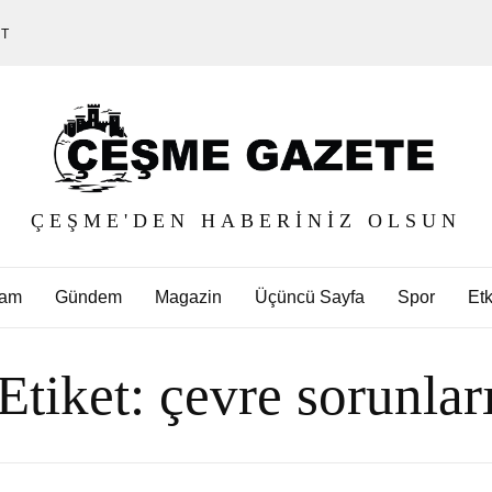
ET
ÇEŞME'DEN HABERINIZ OLSUN
am
Gündem
Magazin
Üçüncü Sayfa
Spor
Etk
Etiket:
çevre sorunlar