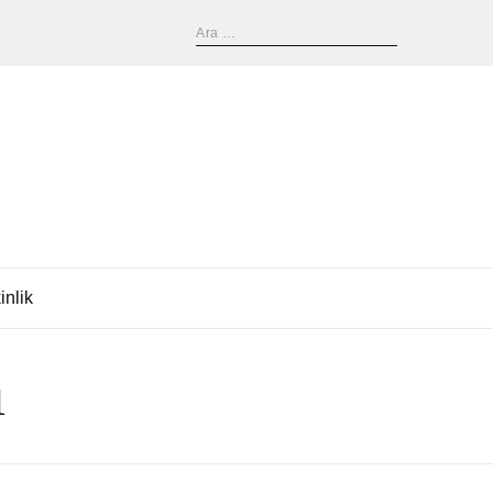
inlik
ı