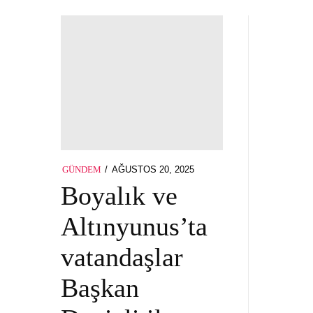
POSTED
AĞUSTOS 20, 2025
AĞUSTOS
GÜNDEM
ON
20,
Boyalık ve
2025
Altınyunus’ta
vatandaşlar
Başkan