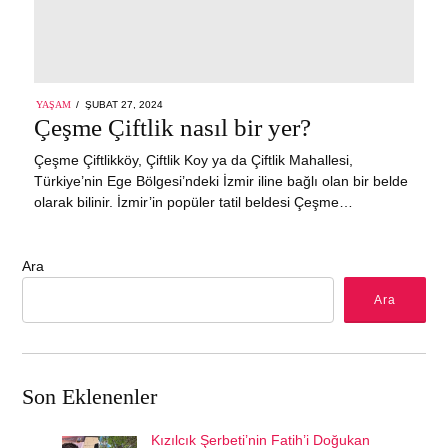
POSTED
YAŞAM
ŞUBAT 27, 2024
ŞUBAT
ON
Çeşme Çiftlik nasıl bir yer?
27,
2024
Çeşme Çiftlikköy, Çiftlik Koy ya da Çiftlik Mahallesi,
Türkiye’nin Ege Bölgesi’ndeki İzmir iline bağlı olan bir belde
olarak bilinir. İzmir’in popüler tatil beldesi Çeşme…
Ara
Ara
Son Eklenenler
Kızılcık Şerbeti’nin Fatih’i Doğukan