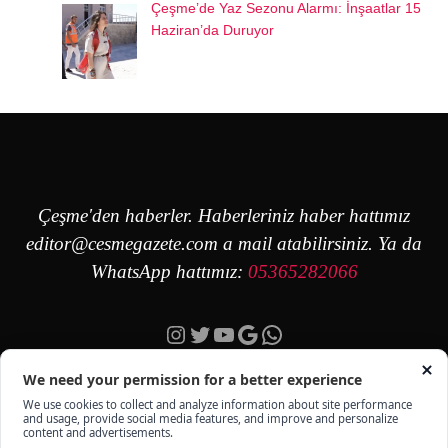
Çeşme’de Yaz Sezonu Alarmı: İnşaatlar 15
Haziran’da Duruyor
Çeşme'den haberler. Haberleriniz haber hattımız
editor@cesmegazete.com
a mail atabilirsiniz. Ya da
WhatsApp hattımız:
05365282066
Instagram
Twitter
YouTube
Google
https://wa.me/90