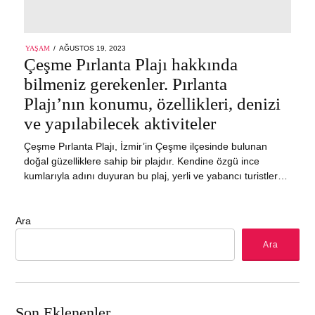
POSTED
YAŞAM
AĞUSTOS 19, 2023
EYLÜL
ON
Çeşme Pırlanta Plajı hakkında
12,
2023
bilmeniz gerekenler. Pırlanta
Plajı’nın konumu, özellikleri, denizi
ve yapılabilecek aktiviteler
Çeşme Pırlanta Plajı, İzmir’in Çeşme ilçesinde bulunan
doğal güzelliklere sahip bir plajdır. Kendine özgü ince
kumlarıyla adını duyuran bu plaj, yerli ve yabancı turistler…
Ara
Ara
Son Eklenenler