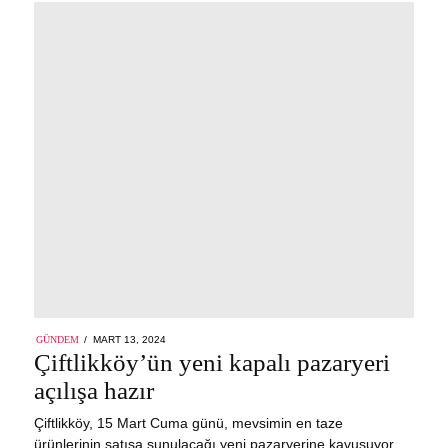
POSTED
GÜNDEM
MART 13, 2024
ON
Çiftlikköy’ün yeni kapalı pazaryeri
açılışa hazır
Çiftlikköy, 15 Mart Cuma günü, mevsimin en taze
ürünlerinin satışa sunulacağı yeni pazaryerine kavuşuyor.