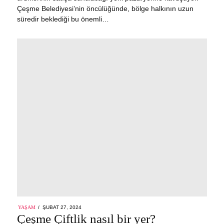
Çeşme Belediyesi’nin öncülüğünde, bölge halkının uzun
süredir beklediği bu önemli…
POSTED
YAŞAM
ŞUBAT 27, 2024
ŞUBAT
ON
Çeşme Çiftlik nasıl bir yer?
27,
2024