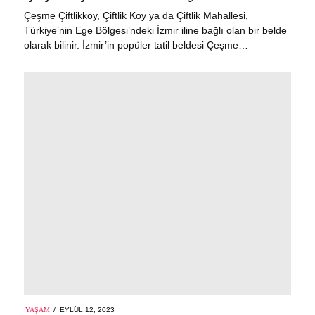
Çeşme Çiftlikköy, Çiftlik Koy ya da Çiftlik Mahallesi,
Türkiye’nin Ege Bölgesi’ndeki İzmir iline bağlı olan bir belde
olarak bilinir. İzmir’in popüler tatil beldesi Çeşme…
POSTED
YAŞAM
EYLÜL 12, 2023
EYLÜL