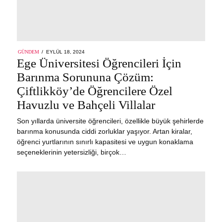
POSTED
GÜNDEM
EYLÜL 18, 2024
EYLÜL
ON
Ege Üniversitesi Öğrencileri İçin
18,
2024
Barınma Sorununa Çözüm:
Çiftlikköy’de Öğrencilere Özel
Havuzlu ve Bahçeli Villalar
Son yıllarda üniversite öğrencileri, özellikle büyük şehirlerde
barınma konusunda ciddi zorluklar yaşıyor. Artan kiralar,
öğrenci yurtlarının sınırlı kapasitesi ve uygun konaklama
seçeneklerinin yetersizliği, birçok…