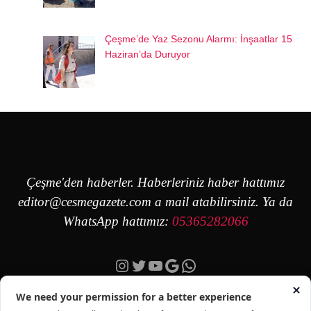
Çeşme’de Yaz Sezonu Alarmı: İnşaatlar 15
Haziran’da Duruyor
Çeşme'den haberler. Haberleriniz haber hattımız
editor@cesmegazete.com
a mail atabilirsiniz. Ya da
WhatsApp hattımız:
05365282066
Instagram
Twitter
YouTube
Google
https://wa.me/90