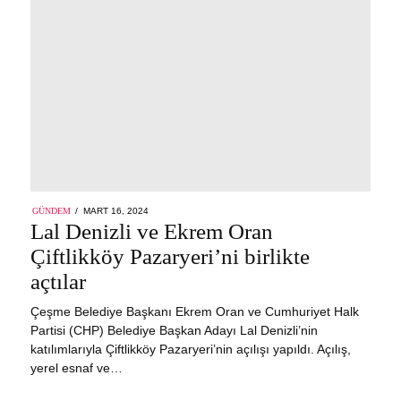
POSTED
GÜNDEM
MART 16, 2024
MART
ON
Lal Denizli ve Ekrem Oran
16,
2024
Çiftlikköy Pazaryeri’ni birlikte
açtılar
Çeşme Belediye Başkanı Ekrem Oran ve Cumhuriyet Halk
Partisi (CHP) Belediye Başkan Adayı Lal Denizli’nin
katılımlarıyla Çiftlikköy Pazaryeri’nin açılışı yapıldı. Açılış,
yerel esnaf ve…