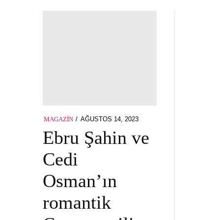
POSTED
AĞUSTOS 14, 2023
MAGAZIN
ON
Ebru Şahin ve
Cedi
Osman’ın
romantik