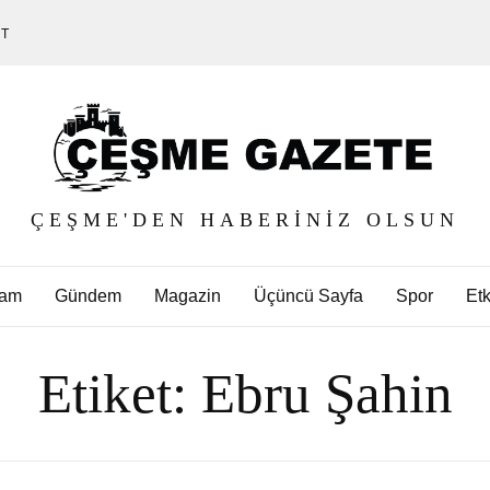
ET
ÇEŞME'DEN HABERINIZ OLSUN
am
Gündem
Magazin
Üçüncü Sayfa
Spor
Etk
Etiket:
Ebru Şahin