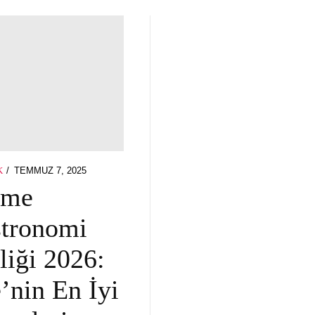
POSTED
TEMMUZ 7, 2025
TEMMUZ
K
ON
7,
şme
2025
tronomi
liği 2026:
’nin En İyi