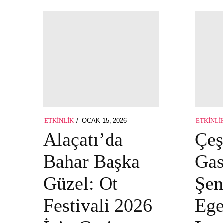
POSTED
OCAK 15, 2026
ETKINLIK
ETKINLI
ON
Alaçatı’da
Çe
Bahar Başka
Gas
Güzel: Ot
Şen
Festivali 2026
Ege