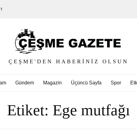
ET
ÇEŞME'DEN HABERINIZ OLSUN
am
Gündem
Magazin
Üçüncü Sayfa
Spor
Etk
Etiket:
Ege mutfağı