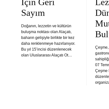
İçin Geri
Lez
Sayım
Dü
Mut
Doğanın, lezzetin ve kültürün
Bul
buluşma noktası olan Alaçatı,
baharın gelişiyle birlikte bir kez
daha renklenmeye hazırlanıyor.
Çeşme, 
Bu yıl 15’incisi düzenlenecek
gastrono
olan Uluslararası Alaçatı Ot…
sahipliğ
07 Temm
Çeşme B
düzenle
organiz