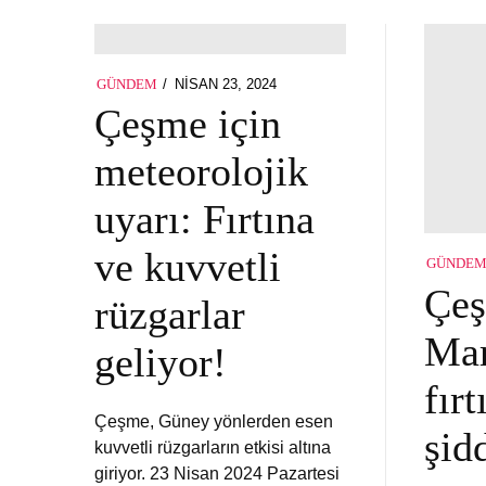
POSTED
NISAN 23, 2024
NISAN
GÜNDEM
ON
23,
Çeşme için
2024
meteorolojik
uyarı: Fırtına
ve kuvvetli
GÜNDE
Çe
rüzgarlar
Mar
geliyor!
fırt
Çeşme, Güney yönlerden esen
şid
kuvvetli rüzgarların etkisi altına
giriyor. 23 Nisan 2024 Pazartesi