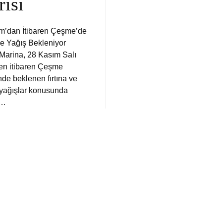
rısı
m’dan İtibaren Çeşme’de
ve Yağış Bekleniyor
arina, 28 Kasım Salı
n itibaren Çeşme
nde beklenen fırtına ve
i yağışlar konusunda
a…