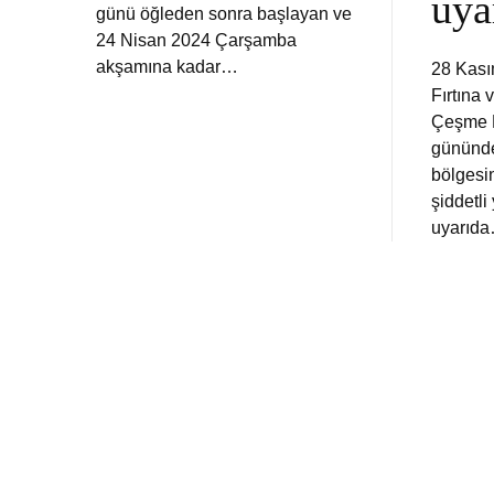
uya
günü öğleden sonra başlayan ve
24 Nisan 2024 Çarşamba
akşamına kadar…
28 Kası
Fırtına 
Çeşme M
gününde
bölgesi
şiddetl
uyarıd