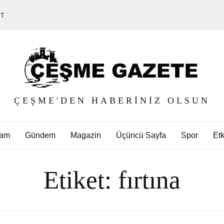
ET
ÇEŞME'DEN HABERINIZ OLSUN
am
Gündem
Magazin
Üçüncü Sayfa
Spor
Etk
Etiket:
fırtına