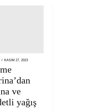
POSTED
KASIM 27, 2023
M
ON
şme
ina’dan
ına ve
detli yağış