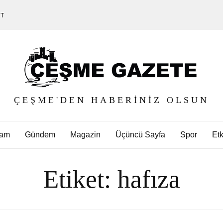
ET
ÇEŞME'DEN HABERINIZ OLSUN
am
Gündem
Magazin
Üçüncü Sayfa
Spor
Etk
Etiket:
hafıza