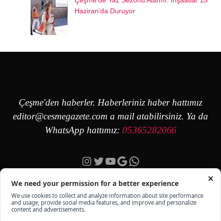
Çeşme’de Yaz Sezonu Alarmı: İnşaatlar 15
Haziran’da Duruyor
Çeşme'den haberler. Haberleriniz haber hattımız
editor@cesmegazete.com
a mail atabilirsiniz. Ya da
WhatsApp hattımız:
05365282066
Instagram
Twitter
YouTube
Google
https://wa.me/90