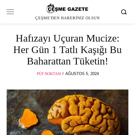
ÇEŞME'DEN HABERINIZ OLSUN
Hafızayı Uçuran Mucize:
Her Gün 1 Tatlı Kaşığı Bu
Baharattan Tüketin!
POSTED
PÜF NOKTASI
AĞUSTOS 5, 2024
ON