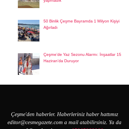
yapmadık
50 Binlik Çeşme Bayramda 1 Milyon Kişiyi
Ağırladı
Çeşme’de Yaz Sezonu Alarmı: İnşaatlar 15
Haziran’da Duruyor
Çeşme'den haberler. Haberleriniz haber hattımız
editor@cesmegazete.com
a mail atabilirsiniz. Ya da