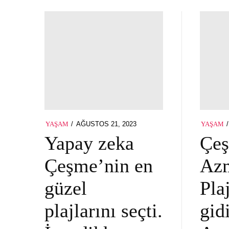
POSTED
AĞUSTOS 21, 2023
YAŞAM
YAŞAM
ON
Yapay zeka
Çeş
Çeşme’nin en
Az
güzel
Pla
plajlarını seçti.
gid