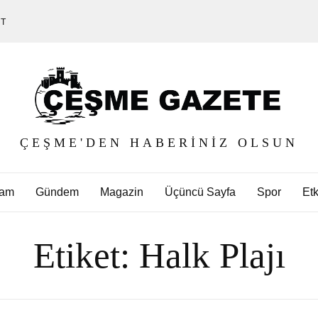
ET
ÇEŞME'DEN HABERINIZ OLSUN
am
Gündem
Magazin
Üçüncü Sayfa
Spor
Etk
Etiket:
Halk Plajı