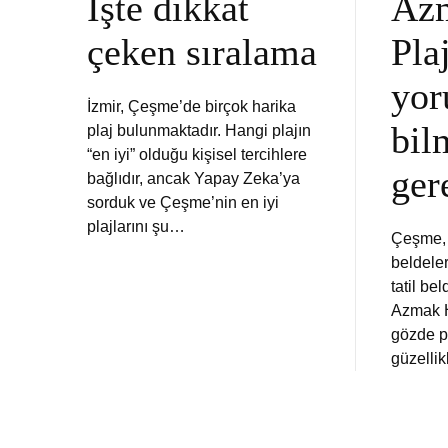
İşte dikkat
Az
çeken sıralama
Pla
yor
İzmir, Çeşme’de birçok harika
bil
plaj bulunmaktadır. Hangi plajın
“en iyi” olduğu kişisel tercihlere
ger
bağlıdır, ancak Yapay Zeka’ya
sorduk ve Çeşme’nin en iyi
plajlarını şu…
Çeşme, İ
beldeler
tatil be
Azmak H
gözde pl
güzellik