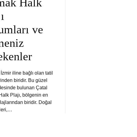
mak Halk
jı
umları ve
meniz
ekenler
zmir iline bağlı olan tatil
inden biridir. Bu güzel
ldesinde bulunan Çatal
alk Plajı, bölgenin en
ajlarından biridir. Doğal
leri,…