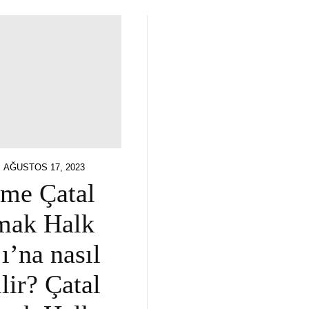
POSTED
AĞUSTOS 17, 2023
ON
me Çatal
mak Halk
jı’na nasıl
ilir? Çatal