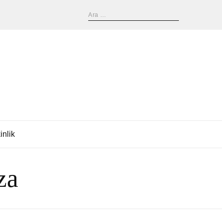
inlik
za