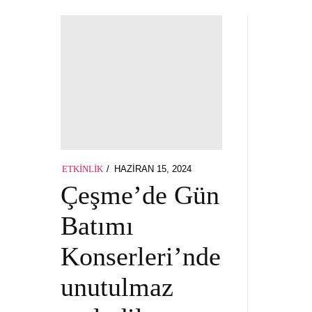
POSTED
HAZIRAN 15, 2024
HAZIRAN
ETKINLIK
ON
15,
Çeşme’de Gün
2024
Batımı
Konserleri’nde
unutulmaz