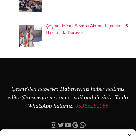
Çeşme’de Yaz Sezonu Alarmı: İnşaatlar 15
Haziran’da Duruyor
Çeşme'den haberler. Haberleriniz haber hattımız
editor@cesmegazete.com
a mail atabilirsiniz. Ya da
WhatsApp hattımız:
05365282066
Instagram
Twitter
YouTube
Google
https://wa.me/90