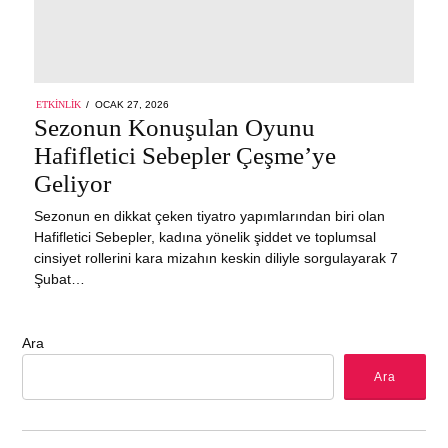
POSTED
ETKINLIK
OCAK 27, 2026
ON
Sezonun Konuşulan Oyunu
Hafifletici Sebepler Çeşme’ye
Geliyor
Sezonun en dikkat çeken tiyatro yapımlarından biri olan
Hafifletici Sebepler, kadına yönelik şiddet ve toplumsal
cinsiyet rollerini kara mizahın keskin diliyle sorgulayarak 7
Şubat…
Ara
Ara