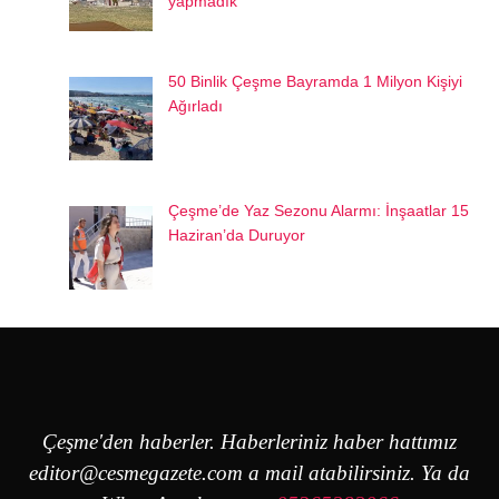
yapmadık
50 Binlik Çeşme Bayramda 1 Milyon Kişiyi
Ağırladı
Çeşme’de Yaz Sezonu Alarmı: İnşaatlar 15
Haziran’da Duruyor
Çeşme'den haberler. Haberleriniz haber hattımız
editor@cesmegazete.com
a mail atabilirsiniz. Ya da