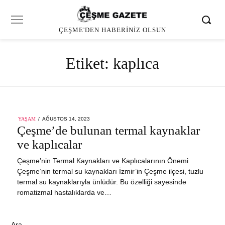
ÇEŞME'DEN HABERINIZ OLSUN
Etiket:
kaplıca
POSTED
YAŞAM
AĞUSTOS 14, 2023
AĞUSTOS
ON
Çeşme’de bulunan termal kaynaklar
17,
2023
ve kaplıcalar
Çeşme’nin Termal Kaynakları ve Kaplıcalarının Önemi
Çeşme’nin termal su kaynakları İzmir’in Çeşme ilçesi, tuzlu
termal su kaynaklarıyla ünlüdür. Bu özelliği sayesinde
romatizmal hastalıklarda ve…
Ara