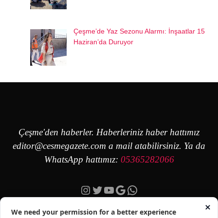
Çeşme’de Yaz Sezonu Alarmı: İnşaatlar 15
Haziran’da Duruyor
Çeşme'den haberler. Haberleriniz haber hattımız
editor@cesmegazete.com
a mail atabilirsiniz. Ya da
WhatsApp hattımız:
05365282066
Instagram
Twitter
YouTube
Google
https://wa.me/90