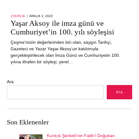
POSTED
ETKINLIK
ARALIK 2, 2023
ARALIK
ON
Yaşar Aksoy ile imza günü ve
2,
2023
Cumhuriyet’in 100. yılı söyleşisi
Çeşme’mizin değerlerinden biri olan, saygın Tarihçi,
Gazeteci ve Yazar Yaşar Aksoy’un katılımıyla
gerçekleştirilecek olan İmza Günü ve Cumhuriyetin 100.
yılına ithafen bir söyleşi, yerel…
Ara
Ara
Son Eklenenler
Kızılcık Şerbeti’nin Fatih’i Doğukan