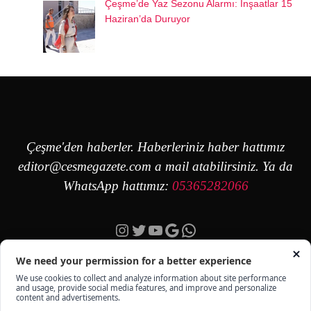
Çeşme’de Yaz Sezonu Alarmı: İnşaatlar 15
Haziran’da Duruyor
Çeşme'den haberler. Haberleriniz haber hattımız
editor@cesmegazete.com
a mail atabilirsiniz. Ya da
WhatsApp hattımız:
05365282066
Instagram
Twitter
YouTube
Google
https://wa.me/90