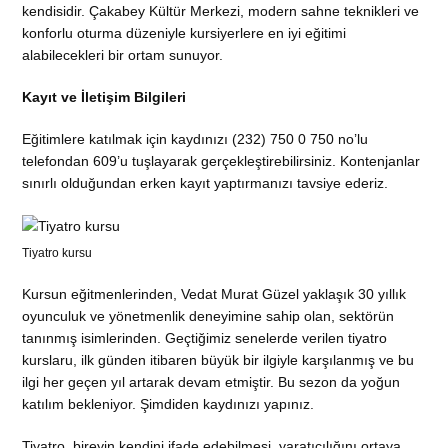
kendisidir. Çakabey Kültür Merkezi, modern sahne teknikleri ve
konforlu oturma düzeniyle kursiyerlere en iyi eğitimi
alabilecekleri bir ortam sunuyor.
Kayıt ve İletişim Bilgileri
Eğitimlere katılmak için kaydınızı (232) 750 0 750 no’lu
telefondan 609’u tuşlayarak gerçekleştirebilirsiniz. Kontenjanlar
sınırlı olduğundan erken kayıt yaptırmanızı tavsiye ederiz.
Tiyatro kursu
Kursun eğitmenlerinden, Vedat Murat Güzel yaklaşık 30 yıllık
oyunculuk ve yönetmenlik deneyimine sahip olan, sektörün
tanınmış isimlerinden. Geçtiğimiz senelerde verilen tiyatro
kurslaru, ilk günden itibaren büyük bir ilgiyle karşılanmış ve bu
ilgi her geçen yıl artarak devam etmiştir. Bu sezon da yoğun
katılım bekleniyor. Şimdiden kaydınızı yapınız.
Tiyatro, bireyin kendini ifade edebilmesi, yaratıcılığını ortaya