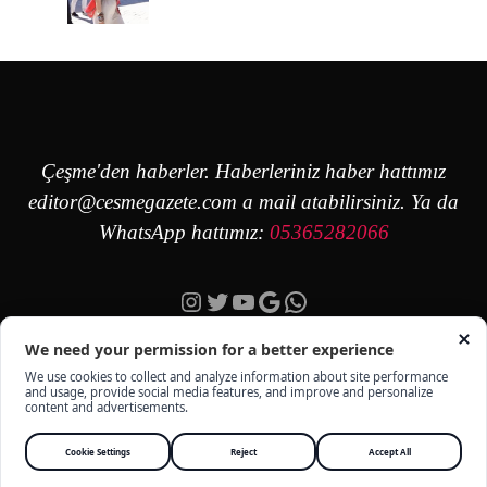
Çeşme'den haberler. Haberleriniz haber hattımız
editor@cesmegazete.com
a mail atabilirsiniz. Ya da
WhatsApp hattımız:
05365282066
Instagram
Twitter
YouTube
Google
https://wa.me/90
ÇEŞME GAZETE - TÜM HAKKI SAKLIDIR -
KÜNYE