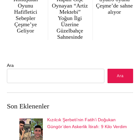
Oyunu
Oynayan “Artiz
Çeşme’de sahne
Hafifletici
Mektebi”
alıyor
Sebepler
Yoğun İlgi
Çeşme’ye
Üzerine
Geliyor
Güzelbahçe
Sahnesinde
Ara
Ara
Son Eklenenler
Kızılcık Şerbeti’nin Fatih’i Doğukan
Güngör’den Askerlik İtirafı: 9 Kilo Verdim