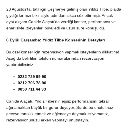
23 Ağustos’ta, tatil için Çeşme’ye gelmiş olan Yıldız Tilbe, plajda
giydiği kırmızı bikinisiyle adından sıkça söz ettirmişti. Ancak
aynı akşam Cahide Alaçatı’da verdiği konser, performansı ve
enerjisiyle izleyenleri büyüledi ve uzun süre konuşuldu.
6 Eylül Çarşamba: Yıldız Tilbe Konserinin Detayları
Bu özel konser için rezervasyon yapmak isteyenlerin dikkatine!
Aşağıda belirtilen telefon numaralarından rezervasyon
yaptırabilirsiniz:
0232 729 99 90
0212 706 78 90
0850 711 44 33
Cahide Alaçatı, Yıldız Tilbe’nin eşsiz performansını tekrar
ağırlamaktan büyük bir gurur duyuyor. Siz de bu unutulmaz
geceye tanıklık etmek ve eğlenceye doymak istiyorsanız,
rezervasyonunuzu erken yapmayı unutmayın.