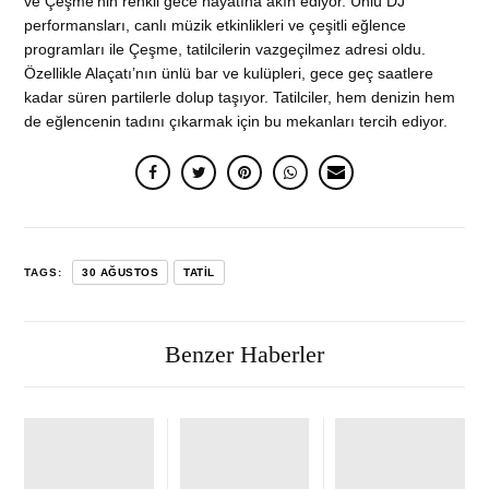
ve Çeşme’nin renkli gece hayatına akın ediyor. Ünlü DJ
performansları, canlı müzik etkinlikleri ve çeşitli eğlence
programları ile Çeşme, tatilcilerin vazgeçilmez adresi oldu.
Özellikle Alaçatı’nın ünlü bar ve kulüpleri, gece geç saatlere
kadar süren partilerle dolup taşıyor. Tatilciler, hem denizin hem
de eğlencenin tadını çıkarmak için bu mekanları tercih ediyor.
TAGS:
30 AĞUSTOS
TATIL
Benzer Haberler