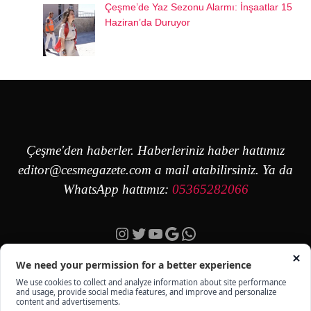
Çeşme’de Yaz Sezonu Alarmı: İnşaatlar 15
Haziran’da Duruyor
Çeşme'den haberler. Haberleriniz haber hattımız
editor@cesmegazete.com
a mail atabilirsiniz. Ya da
WhatsApp hattımız:
05365282066
Instagram
Twitter
YouTube
Google
https://wa.me/90