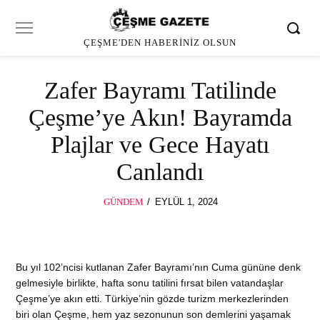
ÇEŞME'DEN HABERINIZ OLSUN
Zafer Bayramı Tatilinde
Çeşme’ye Akın! Bayramda
Plajlar ve Gece Hayatı
Canlandı
POSTED
GÜNDEM
EYLÜL 1, 2024
EYLÜL
ON
1,
2024
Bu yıl 102’ncisi kutlanan Zafer Bayramı’nın Cuma gününe denk
gelmesiyle birlikte, hafta sonu tatilini fırsat bilen vatandaşlar
Çeşme’ye akın etti. Türkiye’nin gözde turizm merkezlerinden
biri olan Çeşme, hem yaz sezonunun son demlerini yaşamak