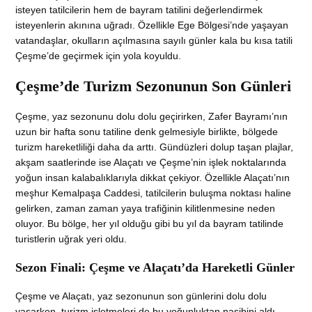
isteyen tatilcilerin hem de bayram tatilini değerlendirmek
isteyenlerin akınına uğradı. Özellikle Ege Bölgesi’nde yaşayan
vatandaşlar, okulların açılmasına sayılı günler kala bu kısa tatili
Çeşme’de geçirmek için yola koyuldu.
Çeşme’de Turizm Sezonunun Son Günleri
Çeşme, yaz sezonunu dolu dolu geçirirken, Zafer Bayramı’nın
uzun bir hafta sonu tatiline denk gelmesiyle birlikte, bölgede
turizm hareketliliği daha da arttı. Gündüzleri dolup taşan plajlar,
akşam saatlerinde ise Alaçatı ve Çeşme’nin işlek noktalarında
yoğun insan kalabalıklarıyla dikkat çekiyor. Özellikle Alaçatı’nın
meşhur Kemalpaşa Caddesi, tatilcilerin buluşma noktası haline
gelirken, zaman zaman yaya trafiğinin kilitlenmesine neden
oluyor. Bu bölge, her yıl olduğu gibi bu yıl da bayram tatilinde
turistlerin uğrak yeri oldu.
Sezon Finali: Çeşme ve Alaçatı’da Hareketli Günler
Çeşme ve Alaçatı, yaz sezonunun son günlerini dolu dolu
yaşarken, turizm işletmeleri de bu yoğunluktan nasibini aldı.