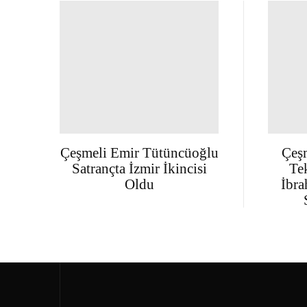
Çeşmeli Emir Tütüncüoğlu
Çeş
Satrançta İzmir İkincisi
Te
Oldu
İbra