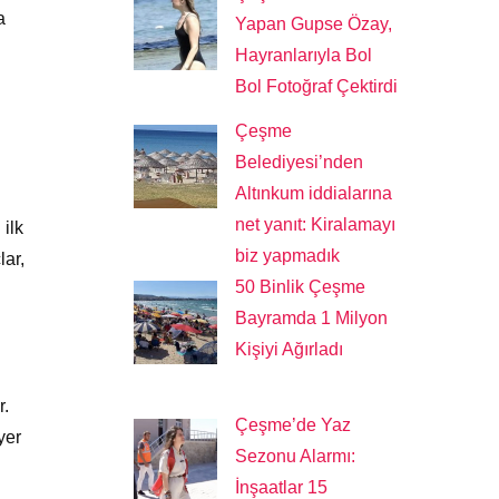
a
Yapan Gupse Özay,
Hayranlarıyla Bol
Bol Fotoğraf Çektirdi
Çeşme
Belediyesi’nden
Altınkum iddialarına
net yanıt: Kiralamayı
ilk
biz yapmadık
lar,
50 Binlik Çeşme
Bayramda 1 Milyon
Kişiyi Ağırladı
r.
Çeşme’de Yaz
yer
Sezonu Alarmı:
İnşaatlar 15