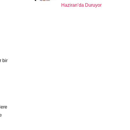
Haziran’da Duruyor
 bir
lere
e