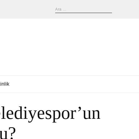
inlik
lediyespor’un
du?