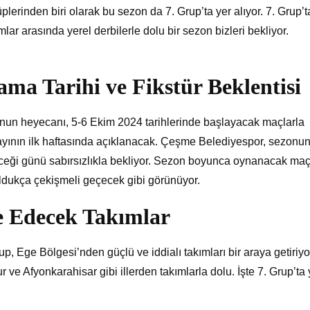
lerinden biri olarak bu sezon da 7. Grup’ta yer alıyor. 7. Grup’t
ar arasında yerel derbilerle dolu bir sezon bizleri bekliyor.
ma Tarihi ve Fikstür Beklentisi
un heyecanı, 5-6 Ekim 2024 tarihlerinde başlayacak maçlarla
 ayının ilk haftasında açıklanacak. Çeşme Belediyespor, sezonun 
leceği günü sabırsızlıkla bekliyor. Sezon boyunca oynanacak maç
 oldukça çekişmeli geçecek gibi görünüyor.
e Edecek Takımlar
, Ege Bölgesi’nden güçlü ve iddialı takımları bir araya getiriyo
r ve Afyonkarahisar gibi illerden takımlarla dolu. İşte 7. Grup’ta 