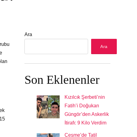
Ara
rubu
Ara
le
olan
Son Eklenenler
Kızılcık Şerbeti’nin
Fatih’i Doğukan
cek
Güngör’den Askerlik
 15
İtirafı: 9 Kilo Verdim
Çeşme’de Tatil