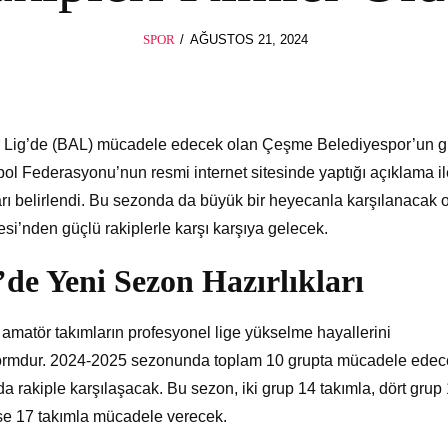
POSTED
SPOR
AĞUSTOS 21, 2024
AĞUSTOS
ON
21,
2024
 Lig’de (BAL) mücadele edecek olan Çeşme Belediyespor’un g
utbol Federasyonu’nun resmi internet sitesinde yaptığı açıklama i
ları belirlendi. Bu sezonda da büyük bir heyecanla karşılanacak 
’nden güçlü rakiplerle karşı karşıya gelecek.
de Yeni Sezon Hazırlıkları
amatör takımların profesyonel lige yükselme hayallerini
latformdur. 2024-2025 sezonunda toplam 10 grupta mücadele ede
ıda rakiple karşılaşacak. Bu sezon, iki grup 14 takımla, dört grup
 ise 17 takımla mücadele verecek.