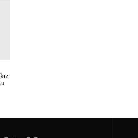
kız
tu