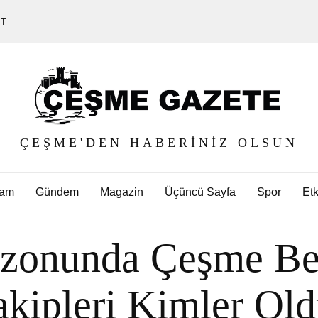
ET
ÇEŞME'DEN HABERINIZ OLSUN
am
Gündem
Magazin
Üçüncü Sayfa
Spor
Etk
zonunda Çeşme Be
kipleri Kimler Ol