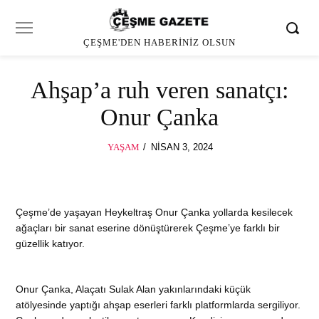
ÇEŞME'DEN HABERINIZ OLSUN
Ahşap’a ruh veren sanatçı:
Onur Çanka
POSTED
YAŞAM
NISAN 3, 2024
NISAN
ON
3,
2024
Çeşme’de yaşayan Heykeltraş Onur Çanka yollarda kesilecek
ağaçları bir sanat eserine dönüştürerek Çeşme’ye farklı bir
güzellik katıyor.
Onur Çanka, Alaçatı Sulak Alan yakınlarındaki küçük
atölyesinde yaptığı ahşap eserleri farklı platformlarda sergiliyor.