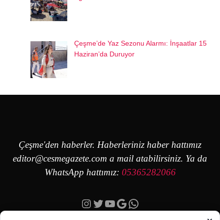
Çeşme’de Yaz Sezonu Alarmı: İnşaatlar 15
Haziran’da Duruyor
Çeşme'den haberler. Haberleriniz haber hattımız
editor@cesmegazete.com
a mail atabilirsiniz. Ya da
WhatsApp hattımız:
05365282066
Instagram
Twitter
YouTube
Google
https://wa.me/90