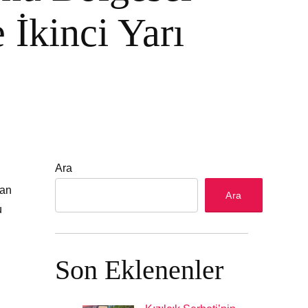
 İkinci Yarı
Ara
han
Ara
u
Son Eklenenler