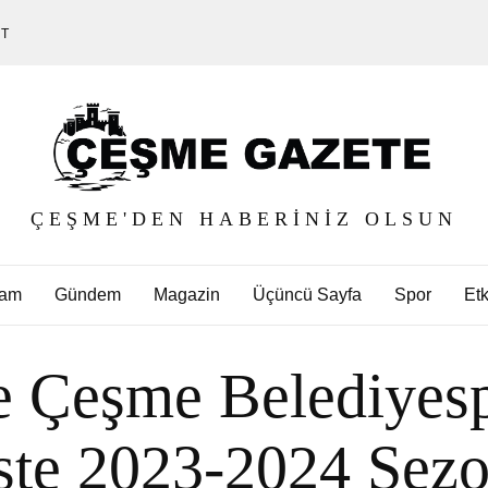
ET
ÇEŞME'DEN HABERINIZ OLSUN
am
Gündem
Magazin
Üçüncü Sayfa
Spor
Etk
e Çeşme Belediyesp
 İşte 2023-2024 Sez