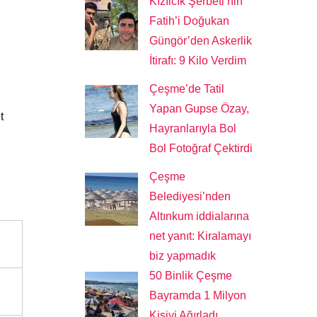
Kızılcık Şerbeti’nin
Fatih’i Doğukan
Güngör’den Askerlik
İtirafı: 9 Kilo Verdim
Çeşme’de Tatil
Yapan Gupse Özay,
t
Hayranlarıyla Bol
Bol Fotoğraf Çektirdi
Çeşme
Belediyesi’nden
Altınkum iddialarına
net yanıt: Kiralamayı
biz yapmadık
50 Binlik Çeşme
Bayramda 1 Milyon
Kişiyi Ağırladı