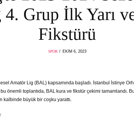
4. Grup İlk Yarı ve
Fikstürü
POSTED
SPOR
EKIM 6, 2023
EKIM
ON
6,
2023
sel Amatör Lig (BAL) kapsamında başladı. İstanbul İstinye Or
 bu önemli toplantıda, BAL kura ve fikstür çekimi tamamlandı. B
n kalbinde büyük bir coşku yarattı.