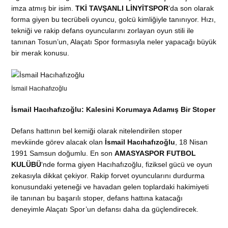
imza atmış bir isim.
TKİ TAVŞANLI LİNYİTSPOR
‘da son olarak
forma giyen bu tecrübeli oyuncu, golcü kimliğiyle tanınıyor. Hızı,
tekniği ve rakip defans oyuncularını zorlayan oyun stili ile
tanınan Tosun’un, Alaçatı Spor formasıyla neler yapacağı büyük
bir merak konusu.
İsmail Hacıhafızoğlu
İsmail Hacıhafızoğlu: Kalesini Korumaya Adamış Bir Stoper
Defans hattının bel kemiği olarak nitelendirilen stoper
mevkiinde görev alacak olan
İsmail Hacıhafızoğlu
, 18 Nisan
1991 Samsun doğumlu. En son
AMASYASPOR FUTBOL
KULÜBÜ
‘nde forma giyen Hacıhafızoğlu, fiziksel gücü ve oyun
zekasıyla dikkat çekiyor. Rakip forvet oyuncularını durdurma
konusundaki yeteneği ve havadan gelen toplardaki hakimiyeti
ile tanınan bu başarılı stoper, defans hattına katacağı
deneyimle Alaçatı Spor’un defansı daha da güçlendirecek.