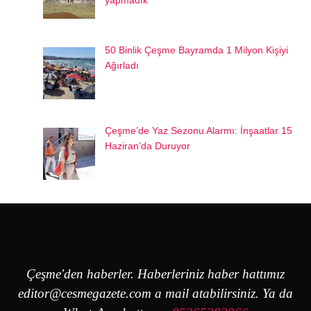
50 Binlik Çeşme Bayramda 1 Milyon Kişiyi
Ağırladı
Çeşme’de Yaz Sezonu Alarmı: İnşaatlar 15
Haziran’da Duruyor
Çeşme'den haberler. Haberleriniz haber hattımız
editor@cesmegazete.com
a mail atabilirsiniz. Ya da