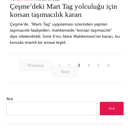
ON
Çeşme’deki Mart Tag yolculuğu için
korsan taşımacılık kararı
Çeşme’de, “Martı Tag” uygulaması üzerinden yapılan
taşımacılık faaliyetleri, mahkemede “korsan taşımacılık”
diye nitelendirildi. İzmir 6’ncı İdare Mahkemesi’nin kararı, bu
konuda önemli bir emsal teşkil…
Previous
1
2
3
4
5
6
Next
Ara
Ara