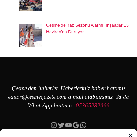
Çeşme’de Yaz Sezonu Alarmı: İnşaatlar 15
Haziran’da Duruyor
Çeşme'den haberler. Haberleriniz haber hattımız
editor@cesmegazete.com
a mail atabilirsiniz. Ya da
WhatsApp hattımız:
05365282066
Instagram
Twitter
YouTube
Google
https://wa.me/90