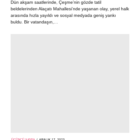
Dün akşam saatlerinde, Çeşme’nin gözde tatil
beldelerinden Alaçatı Mahallesi’nde yaşanan olay, yerel halk
arasında hızla yayıldı ve sosyal medyada geniş yankı
buldu. Bir vatandaşın,…
POSTED
ÜÇÜNCÜ SAYFA
ARALIK 17, 2023