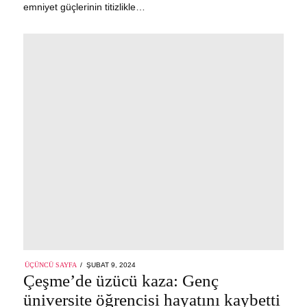
emniyet güçlerinin titizlikle…
POSTED
ÜÇÜNCÜ SAYFA
ŞUBAT 9, 2024
ON
Çeşme’de üzücü kaza: Genç
üniversite öğrencisi hayatını kaybetti