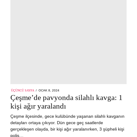
POSTED
ÜÇÜNCÜ SAYFA
OCAK 8, 2024
ON
Çeşme’de pavyonda silahlı kavga: 1
kişi ağır yaralandı
Çeşme ilçesinde, gece kulübünde yaşanan silahlı kavganın
detayları ortaya çıkıyor. Dün gece geç saatlerde
gerçekleşen olayda, bir kişi ağır yaralanırken, 3 şüpheli kişi
polis…