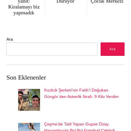
yanıt:
Duruyor
Çocuk Merkezi
Kiralamayı biz
yapmadık
Ara
Ara
Son Eklenenler
Kızılcık Şerbeti’nin Fatih’i Doğukan
Güngör’den Askerlik İtirafı: 9 Kilo Verdim
Çeşme’de Tatil Yapan Gupse Özay,
Hayranlarıyla Bol Bol Fotoğraf Çektirdi