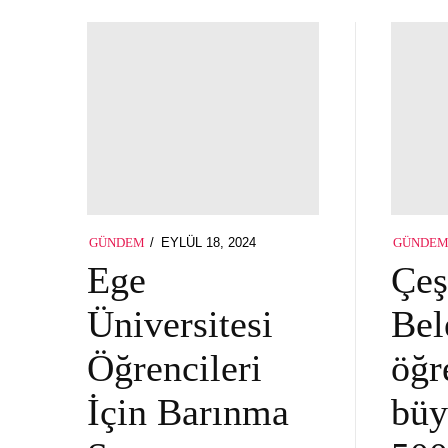
POSTED
EYLÜL 18, 2024
EYLÜL
GÜNDEM
GÜNDE
ON
18,
Ege
Çe
2024
Üniversitesi
Bel
Öğrencileri
öğr
İçin Barınma
büy