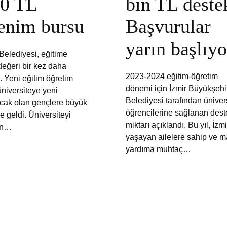
0 TL
bin TL deste
enim bursu
Başvurular
yarın başlıyo
elediyesi, eğitime
değeri bir kez daha
2023-2024 eğitim-öğretim
. Yeni eğitim öğretim
dönemi için İzmir Büyükşehi
üniversiteye yeni
Belediyesi tarafından üniver
cak olan gençlere büyük
öğrencilerine sağlanan dest
e geldi. Üniversiteyi
miktarı açıklandı. Bu yıl, İzm
an…
yaşayan ailelere sahip ve m
yardıma muhtaç…