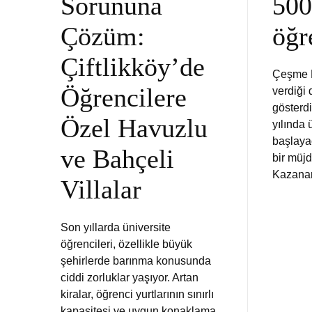
Sorununa
500
Çözüm:
öğr
Çiftlikköy’de
Çeşme B
Öğrencilere
verdiği 
gösterdi
Özel Havuzlu
yılında 
başlaya
ve Bahçeli
bir müjd
Kazan
Villalar
Son yıllarda üniversite
öğrencileri, özellikle büyük
şehirlerde barınma konusunda
ciddi zorluklar yaşıyor. Artan
kiralar, öğrenci yurtlarının sınırlı
kapasitesi ve uygun konaklama