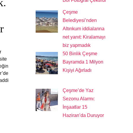
k.
Bol Fotoğraf Çektirdi
Çeşme
Belediyesi’nden
r
Altınkum iddialarına
net yanıt: Kiralamayı
biz yapmadık
r
50 Binlik Çeşme
site
Bayramda 1 Milyon
eğin
Kişiyi Ağırladı
ir’de
addi
Çeşme’de Yaz
Sezonu Alarmı:
İnşaatlar 15
Haziran’da Duruyor