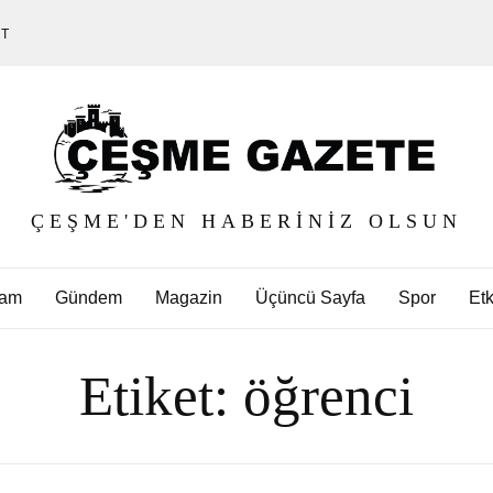
ET
ÇEŞME'DEN HABERINIZ OLSUN
am
Gündem
Magazin
Üçüncü Sayfa
Spor
Etk
Etiket:
öğrenci