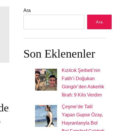
Ara
Ara
Son Eklenenler
Kızılcık Şerbeti’nin
Fatih’i Doğukan
Güngör’den Askerlik
İtirafı: 9 Kilo Verdim
den
Çeşme’de Tatil
Yapan Gupse Özay,
6
Hayranlarıyla Bol