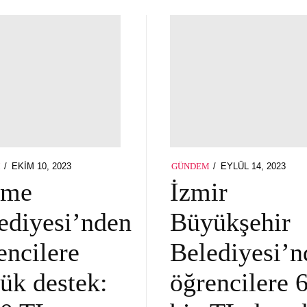
POSTED
POSTED
EKIM 10, 2023
EYLÜL 14, 2023
M
GÜNDEM
ON
ON
şme
İzmir
ediyesi’nden
Büyükşehir
encilere
Belediyesi’n
ük destek:
öğrencilere 