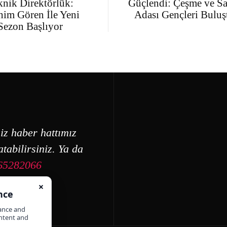
knik Direktörlük:
Güçlendi: Çeşme ve Sa
him Gören İle Yeni
Adası Gençleri Buluş
Sezon Başlıyor
iz haber hattımız
tabilirsiniz. Ya da
65282066