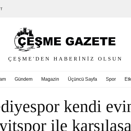
ET
ÇEŞME'DEN HABERINIZ OLSUN
am
Gündem
Magazin
Üçüncü Sayfa
Spor
Etk
iyespor kendi evi
yitspor ile karşılaş