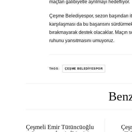
maçtan galibiyetle ayrılmayı hedefliyor.
Çeşme Belediyespor, sezon başından itib
karşılaşması da bu başarısını sürdürmek i
bırakmayarak destek olacaklar. Maçın s
ruhunu yansıtmasını umuyoruz.
TAGS:
ÇEŞME BELEDIYESPOR
Benz
Çeşmeli Emir Tütüncüoğlu
Çeş