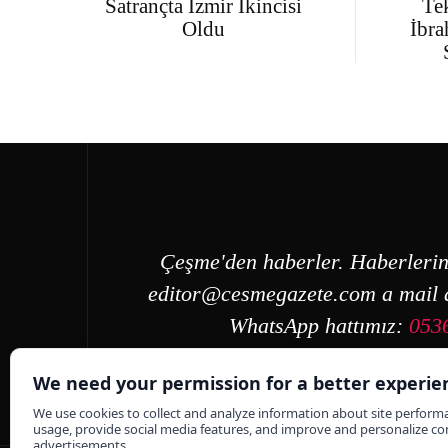
Satrançta İzmir İkincisi
Te
Oldu
İbra
Çeşme'den haberler. Haberlerin
editor@cesmegazete.com
a mail a
WhatsApp hattımız:
053