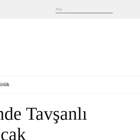
inlik
nde Tavşanlı
acak