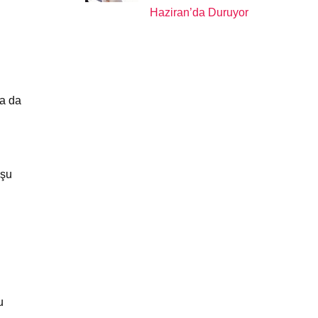
Haziran’da Duruyor
ha da
uşu
u