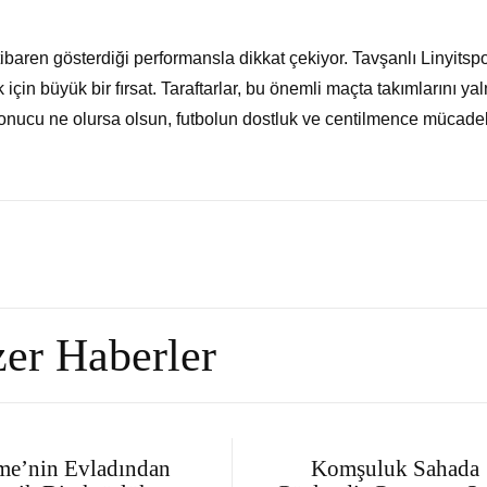
aren gösterdiği performansla dikkat çekiyor. Tavşanlı Linyitsp
çin büyük bir fırsat. Taraftarlar, bu önemli maçta takımlarını yal
onucu ne olursa olsun, futbolun dostluk ve centilmence mücade
er Haberler
me’nin Evladından
Komşuluk Sahada