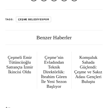
TAGS:
ÇEŞME BELEDIYESPOR
Benzer Haberler
Çeşmeli Emir
Çeşme’nin
Komşuluk
Tütüncüoğlu
Evladından
Sahada
Satrançta İzmir
Teknik
Güçlendi:
İkincisi Oldu
Direktörlük:
Çeşme ve Sakız
İbrahim Gören
Adası Gençleri
İle Yeni Sezon
Buluştu
Başlıyor