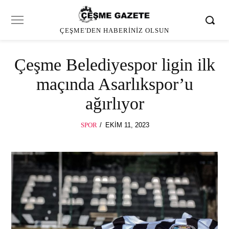
ÇEŞME'DEN HABERINIZ OLSUN
Çeşme Belediyespor ligin ilk
maçında Asarlıkspor’u
ağırlıyor
POSTED
SPOR
EKIM 11, 2023
ON