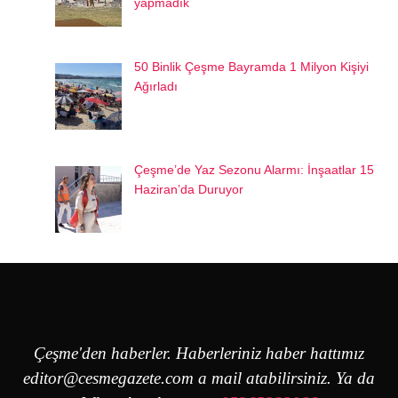
yapmadık
50 Binlik Çeşme Bayramda 1 Milyon Kişiyi
Ağırladı
Çeşme’de Yaz Sezonu Alarmı: İnşaatlar 15
Haziran’da Duruyor
Çeşme'den haberler. Haberleriniz haber hattımız
editor@cesmegazete.com
a mail atabilirsiniz. Ya da