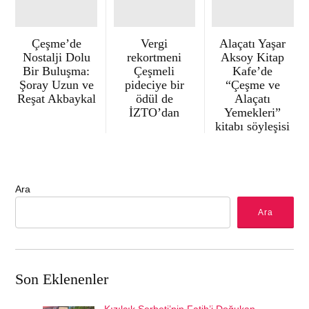
Çeşme’de
Vergi
Alaçatı Yaşar
Nostalji Dolu
rekortmeni
Aksoy Kitap
Bir Buluşma:
Çeşmeli
Kafe’de
Şoray Uzun ve
pideciye bir
“Çeşme ve
Reşat Akbaykal
ödül de
Alaçatı
İZTO’dan
Yemekleri”
kitabı söyleşisi
Ara
Ara
Son Eklenenler