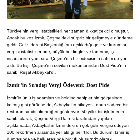
Türkiye’nin vergi istatistikleri her zaman dikkat çekici olmuştur.
Ancak bu kez İzmir, Çeşme’deki sürpriz bir gelişmeyle gündeme
geldi. Gelir İdaresi Başkanlığı’nın açıkladığı gelir ve kurumlar
vergisi istatistiklerinde, büyük holdingler ve tanınmış iş
insanlarının yanı sıra, Çeşme’nin bir pidecisinin sahibi de yer
aldı. Bu kişi, Çeşme’nin sevilen mekanlarından Dost Pide’nin
sahibi Reşat Akbaykal’dı.
İzmir’in Sıradışı Vergi Ödeyeni: Dost Pide
İzmir’in ünlü iş adamları ve holding sahiplerinin gölgesinde
kalmış gibi görünse de, Akbaykal’ın hikayesi, onun sadece bir
restoran sahibi olmadığını gösteriyor. 50 yıllık bir işletmenin
sahibi olarak, Çeşme Vergi Dairesi tarafından yapılan
açıklamada, Akbaykal’ın İzmir’deki en çok gelir vergisi ödeyen
100 rekortmen arasında yer aldığı belirtildi. Bu durum, İzmir iş
dünyasında ve halk arasında büyük bir sürpriz olarak