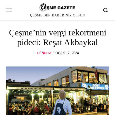
ÇEŞME'DEN HABERINIZ OLSUN
Çeşme’nin vergi rekortmeni
pideci: Reşat Akbaykal
POSTED
GÜNDEM
OCAK 17, 2024
MART
ON
14,
2024