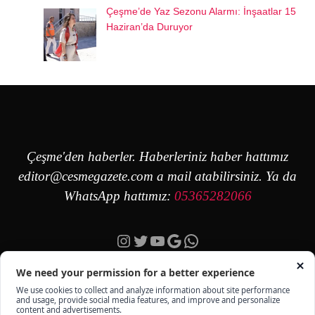
Çeşme’de Yaz Sezonu Alarmı: İnşaatlar 15
Haziran’da Duruyor
Çeşme'den haberler. Haberleriniz haber hattımız
editor@cesmegazete.com
a mail atabilirsiniz. Ya da
WhatsApp hattımız:
05365282066
Instagram
Twitter
YouTube
Google
https://wa.me/90