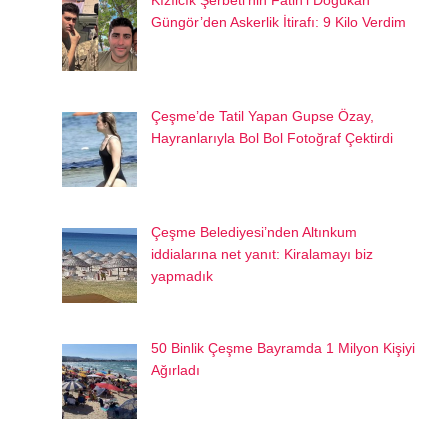
Kızılcık Şerbeti’nin Fatih’i Doğukan
Güngör’den Askerlik İtirafı: 9 Kilo Verdim
Çeşme’de Tatil Yapan Gupse Özay,
Hayranlarıyla Bol Bol Fotoğraf Çektirdi
Çeşme Belediyesi’nden Altınkum
iddialarına net yanıt: Kiralamayı biz
yapmadık
50 Binlik Çeşme Bayramda 1 Milyon Kişiyi
Ağırladı