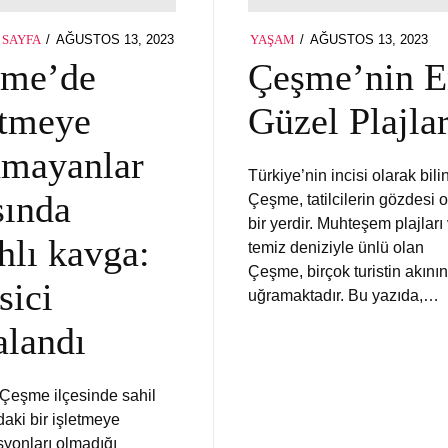
POSTED
POSTED
AĞUSTOS 13, 2023
AĞUSTOS
AĞUSTOS 13, 2023
AĞ
 SAYFA
YAŞAM
ON
ON
14,
13,
şme’de
Çeşme’nin E
2023
20
etmeye
Güzel Plajlar
nmayanlar
Türkiye’nin incisi olarak bili
sında
Çeşme, tatilcilerin gözdesi 
bir yerdir. Muhteşem plajları
ahlı kavga:
temiz deniziyle ünlü olan
Çeşme, birçok turistin akını
sici
uğramaktadır. Bu yazıda,…
alandı
n Çeşme ilçesinde sahil
aki bir işletmeye
syonları olmadığı