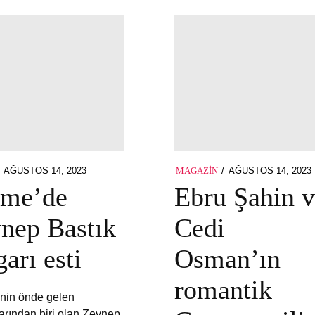
POSTED
POSTED
AĞUSTOS 14, 2023
AĞUSTOS 14, 2023
MAGAZIN
ON
ON
şme’de
Ebru Şahin 
nep Bastık
Cedi
garı esti
Osman’ın
romantik
’nin önde gelen
larından biri olan Zeynep