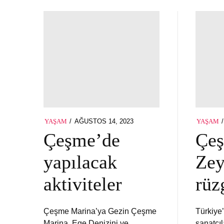
POSTED
AĞUSTOS 14, 2023
YAŞAM
YAŞAM
ON
Çeşme’de
Çe
yapılacak
Zey
aktiviteler
rüz
Çeşme Marina’ya Gezin Çeşme
Türkiye
Marina, Ege Denizini ve
sanatçı