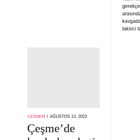
gerekçe
arasında
kavgada
taksici 
POSTED
AĞUSTOS 13, 2023
GÜNDEM
ON
Çeşme’de