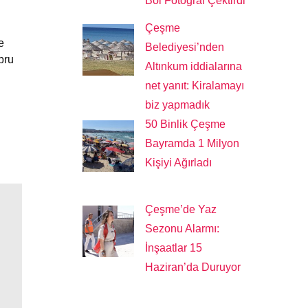
Bol Fotoğraf Çektirdi
Çeşme
e
Belediyesi’nden
bru
Altınkum iddialarına
net yanıt: Kiralamayı
biz yapmadık
50 Binlik Çeşme
Bayramda 1 Milyon
Kişiyi Ağırladı
Çeşme’de Yaz
Sezonu Alarmı:
İnşaatlar 15
Haziran’da Duruyor