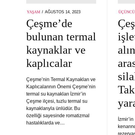
POSTED
AĞUSTOS 14, 2023
AĞUSTOS
YAŞAM
ÜÇÜNCÜ
ON
17,
Çeşme’de
Çe
2023
bulunan termal
işl
kaynaklar ve
alı
kaplıcalar
ara
sil
Çeşme’nin Termal Kaynakları ve
Tak
Kaplıcalarının Önemi Çeşme’nin
termal su kaynakları İzmir’in
yar
Çeşme ilçesi, tuzlu termal su
kaynaklarıyla ünlüdür. Bu
özelliği sayesinde romatizmal
İzmir’i
hastalıklarda ve…
kenarınd
rezerva