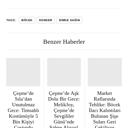
TAGS:
BÖCEK
KONSER
SIMGE SAĞIN
Benzer Haberler
Çeşme’de
Çeşme’de Aşk
Market
Sıla’dan
Dolu Bir Gece:
Raflarında
Unutulmaz
MelikJoy,
Tehlike: Böcek
Gece: Timsahlı
Çeşme’de
İlacı Kalıntıları
Kostümüyle 5
Sevgililer
Bulunan Şişe
Bin Kişiyi
Günü’nde
Suları Geri
Coşturdu
Sahne Alıyor!
Çekiliyor