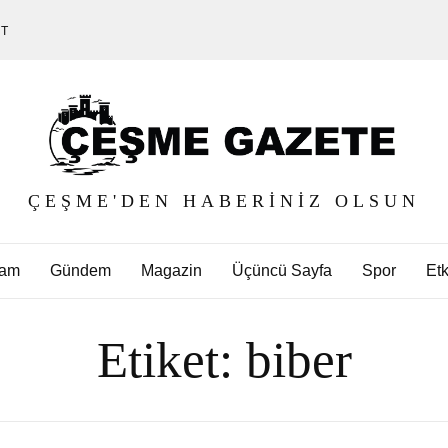
ET
ÇEŞME'DEN HABERINIZ OLSUN
am
Gündem
Magazin
Üçüncü Sayfa
Spor
Etk
Etiket:
biber