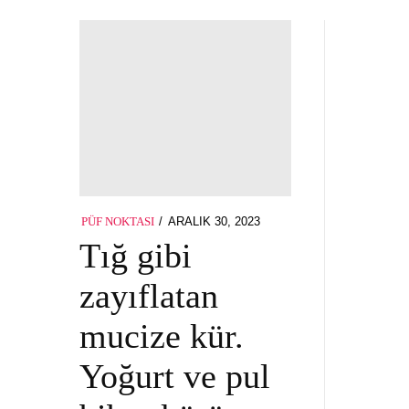
POSTED
ARALIK 30, 2023
PÜF NOKTASI
ON
Tığ gibi
zayıflatan
mucize kür.
Yoğurt ve pul