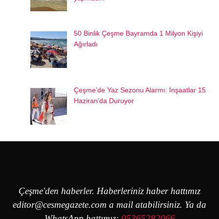
50 Binlik Çeşme Bayramda 1 Milyon Kişiyi
Ağırladı
Çeşme’de Yaz Sezonu Alarmı: İnşaatlar 15
Haziran’da Duruyor
Çeşme'den haberler. Haberleriniz haber hattımız
editor@cesmegazete.com
a mail atabilirsiniz. Ya da
WhatsApp hattımız:
05365282066