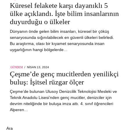
ON
Küresel felakete karşı dayanıklı 5
ülke açıklandı. İşte bilim insanlarının
duyurduğu o ülkeler
Dünyanın önde gelen bilim insanları, küresel bir çöküş
senaryosunda sığınılabilecek en güvenli ülkeleri belirledi.
Bu araştırma, olası bir kıyamet senaryosunda insan
uygarlığının hangi bölgelerde…
POSTED
GÜNDEM
NISAN 13, 2024
ON
Çeşme’de genç mucitlerden yenilikçi
buluş: İşitsel rüzgar ölçer
Çeşme’de bulunan Ulusoy Denizcilik Teknolojisi Mesleki ve
Teknik Anadolu Lisesi’nden genç mucitler, denizciler için
devrim niteliğinde bir buluşa imza attı. 4. sınıf öğrencileri
Alperen…
Ara