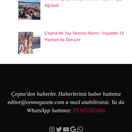
Ağırladı
Çeşme’de Yaz Sezonu Alarmı: İnşaatlar 15
Haziran’da Duruyor
Çeşme'den haberler. Haberleriniz haber hattımız
editor@cesmegazete.com
a mail atabilirsiniz. Ya da
WhatsApp hattımız:
05365282066
Instagram
Twitter
YouTube
Google
https://wa.me/90