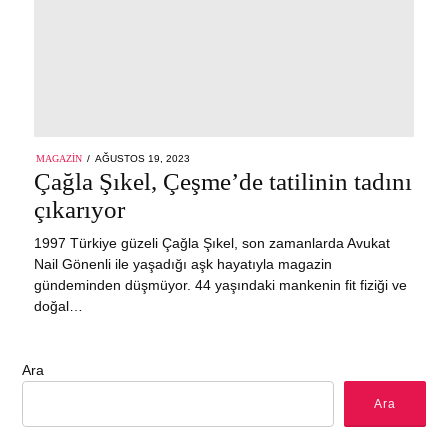
POSTED
MAGAZIN
AĞUSTOS 19, 2023
ON
Çağla Şıkel, Çeşme’de tatilinin tadını
çıkarıyor
1997 Türkiye güzeli Çağla Şıkel, son zamanlarda Avukat
Nail Gönenli ile yaşadığı aşk hayatıyla magazin
gündeminden düşmüyor. 44 yaşındaki mankenin fit fiziği ve
doğal…
Ara
Ara