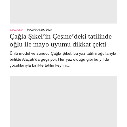
POSTED
MAGAZIN
HAZIRAN 29, 2024
ON
Çağla Şıkel’in Çeşme’deki tatilinde
oğlu ile mayo uyumu dikkat çekti
Ünlü model ve sunucu Çağla Şıkel, bu yaz tatilini oğullarıyla
birlikte Alaçatı’da geçiriyor. Her yaz olduğu gibi bu yıl da
çocuklarıyla birlikte tatilin keyfini…