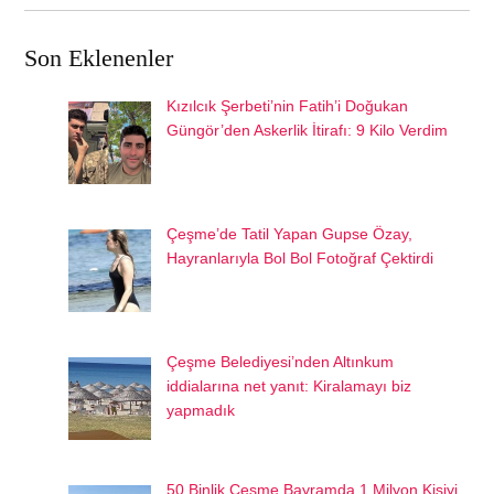
Son Eklenenler
Kızılcık Şerbeti’nin Fatih’i Doğukan
Güngör’den Askerlik İtirafı: 9 Kilo Verdim
Çeşme’de Tatil Yapan Gupse Özay,
Hayranlarıyla Bol Bol Fotoğraf Çektirdi
Çeşme Belediyesi’nden Altınkum
iddialarına net yanıt: Kiralamayı biz
yapmadık
50 Binlik Çeşme Bayramda 1 Milyon Kişiyi