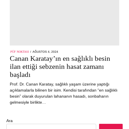
POSTED
PÜF NOKTASI
AĞUSTOS 4, 2024
ON
Canan Karatay’ın en sağlıklı besin
ilan ettiği sebzenin hasat zamanı
başladı
Prof. Dr. Canan Karatay, sağlıklı yaşam üzerine yaptığı
açıklamalarla bilinen bir isim. Kendisi tarafından “en sağlıklı
besin” olarak duyurulan lahananın hasadı, sonbaharın
gelmesiyle birlikte…
Ara