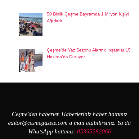
50 Binlik Çeşme Bayramda 1 Milyon Kişiyi
Ağırladı
Çeşme’de Yaz Sezonu Alarmı: İnşaatlar 15
Haziran’da Duruyor
Çeşme'den haberler. Haberleriniz haber hattımız
editor@cesmegazete.com
a mail atabilirsiniz. Ya da
WhatsApp hattımız:
05365282066