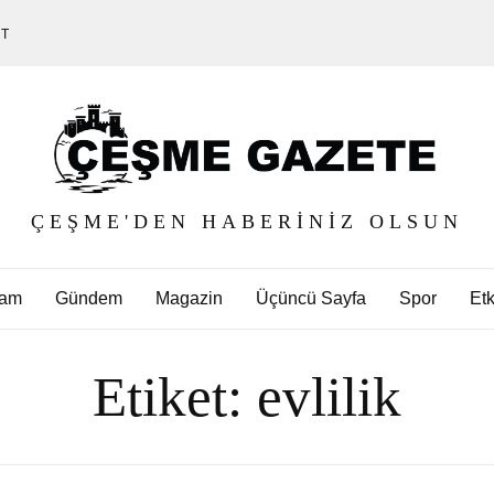
ET
ÇEŞME'DEN HABERINIZ OLSUN
am
Gündem
Magazin
Üçüncü Sayfa
Spor
Etk
Etiket:
evlilik