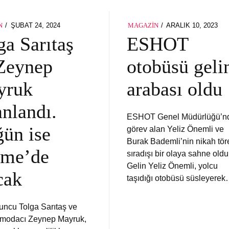
POSTED
POSTED
ŞUBAT 24, 2024
ARALIK 10, 2023
N
MAGAZIN
ON
ON
ga Sarıtaş
ESHOT
Zeynep
otobüsü geli
yruk
arabası oldu
anlandı.
ESHOT Genel Müdürlüğü’n
ün ise
görev alan Yeliz Önemli ve
Burak Bademli’nin nikah tör
şme’de
sıradışı bir olaya sahne oldu
Gelin Yeliz Önemli, yolcu
cak
taşıdığı otobüsü süsleyere
uncu Tolga Sarıtaş ve
ı modacı Zeynep Mayruk,