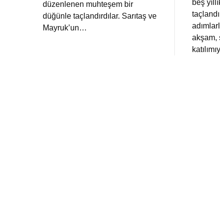
beş yıllı
düzenlenen muhteşem bir
taçland
düğünle taçlandırdılar. Sarıtaş ve
adımlarl
Mayruk’un…
akşam, 
katılım