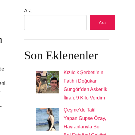
Ara
Ara
n
Son Eklenenler
de
Kızılcık Şerbeti’nin
Fatih’i Doğukan
eni,
Güngör’den Askerlik
.
İtirafı: 9 Kilo Verdim
k…
Çeşme’de Tatil
Yapan Gupse Özay,
Hayranlarıyla Bol