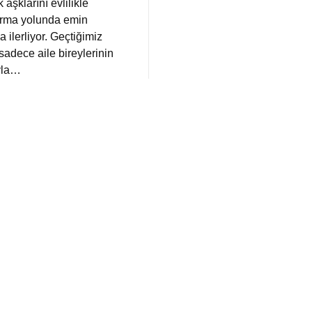
k aşklarını evlilikle
ırma yolunda emin
a ilerliyor. Geçtiğimiz
sadece aile bireylerinin
ıyla…