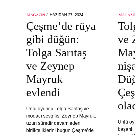
POSTED
HAZIRAN 27, 2024
HAZIRAN
MAGAZIN
MAGAZI
ON
27,
Çeşme’de rüya
Tol
2024
gibi düğün:
ve 
Tolga Sarıtaş
Ma
ve Zeynep
niş
Mayruk
Düğ
evlendi
Çe
ola
Ünlü oyuncu Tolga Sarıtaş ve
modacı sevgilisi Zeynep Mayruk,
Ünlü oy
uzun süredir devam eden
başarıl
birlikteliklerini bugün Çeşme’de