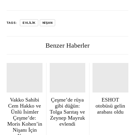
TAGS:
EVLILIK
NIŞAN
Benzer Haberler
Vakko Sahibi
Çeşme’de rüya
ESHOT
Cem Hakko ve
gibi düğün:
otobüsü gelin
Ünlü İsimler
Tolga Sarıtaş ve
arabası oldu
Çeşme’de:
Zeynep Mayruk
Moris Kohen’in
evlendi
Nişanı İçin