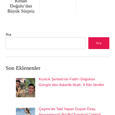
Kenan
Doğulu’dan
Büyük Sürpriz
Ara
Ara
Son Eklenenler
Kızılcık Şerbeti’nin Fatih’i Doğukan
Güngör’den Askerlik İtirafı: 9 Kilo Verdim
Çeşme’de Tatil Yapan Gupse Özay,
Hayranlarıyla Bol Bol Fotoğraf Çektirdi