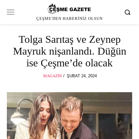
ÇEŞME'DEN HABERINIZ OLSUN
Tolga Sarıtaş ve Zeynep
Mayruk nişanlandı. Düğün
ise Çeşme’de olacak
POSTED
MAGAZIN
ŞUBAT 24, 2024
ON