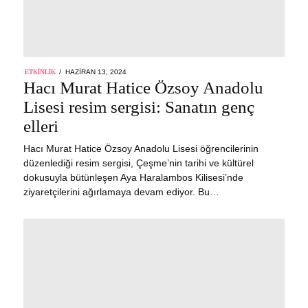
POSTED
ETKINLIK
HAZIRAN 13, 2024
HAZIRAN
ON
Hacı Murat Hatice Özsoy Anadolu
13,
2024
Lisesi resim sergisi: Sanatın genç
elleri
Hacı Murat Hatice Özsoy Anadolu Lisesi öğrencilerinin
düzenlediği resim sergisi, Çeşme’nin tarihi ve kültürel
dokusuyla bütünleşen Aya Haralambos Kilisesi’nde
ziyaretçilerini ağırlamaya devam ediyor. Bu…