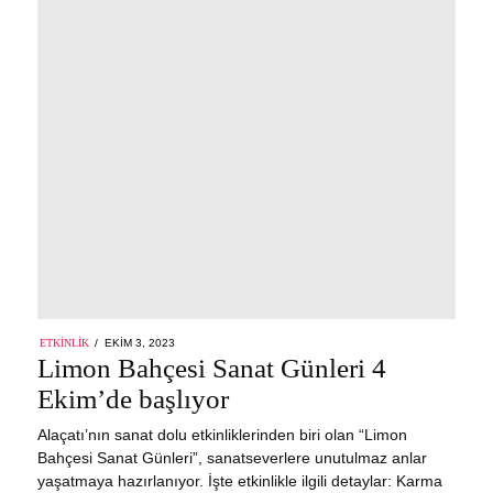
POSTED
ETKINLIK
EKIM 3, 2023
ON
Limon Bahçesi Sanat Günleri 4
Ekim’de başlıyor
Alaçatı’nın sanat dolu etkinliklerinden biri olan “Limon
Bahçesi Sanat Günleri”, sanatseverlere unutulmaz anlar
yaşatmaya hazırlanıyor. İşte etkinlikle ilgili detaylar: Karma