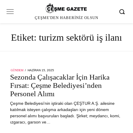
ÇEŞME'DEN HABERINIZ OLSUN
Etiket:
turizm sektörü iş ilanı
POSTED
GÜNDEM
HAZIRAN 15, 2025
HAZIRAN
ON
Sezonda Çalışacaklar İçin Harika
15,
2025
Fırsat: Çeşme Belediyesi’nden
Personel Alımı
Çeşme Belediyesi’nin iştiraki olan ÇEŞTUR A.Ş. ailesine
katılmak isteyen çalışma arkadaşları için yeni dönem
personel alımı başvuruları başladı. Şirket; meydancı, komi,
ızgaracı, garson ve…