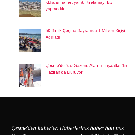
iddialarına net yanıt: Kiralamayı biz
yapmadık
50 Binlik Çeşme Bayramda 1 Milyon Kişiyi
Ağırladı
Çeşme’de Yaz Sezonu Alarmı: İnşaatlar 15
Haziran’da Duruyor
Çeşme'den haberler. Haberleriniz haber hattımız